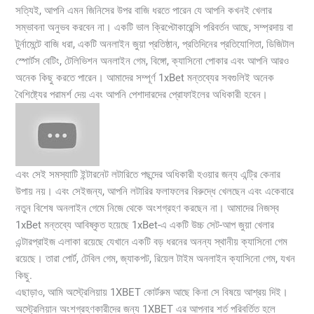
সত্যিই, আপনি এমন জিনিসের উপর বাজি ধরতে পারেন যে আপনি কখনই খেলার
সম্ভাবনা অনুভব করবেন না। একটি ভাল ক্রিপ্টোকারেন্সি পরিবর্তন আছে, সম্প্রদায় বা
টুর্নামেন্টে বাজি ধরা, একটি অনলাইন জুয়া প্রতিষ্ঠান, প্রতিদিনের প্রতিযোগিতা, ডিজিটাল
স্পোর্টস বেটিং, টেলিভিশন অনলাইন গেম, বিঙ্গো, ক্যাসিনো পোকার এবং আপনি আরও
অনেক কিছু করতে পারেন। আমাদের সম্পূর্ণ 1xBet মন্তব্যের সবগুলিই অনেক
বৈশিষ্ট্যের পরামর্শ দেয় এবং আপনি পেশাদারদের প্রোফাইলের অধিকারী হবেন।
এবং সেই সমস্যাটি ইন্টারনেট লটারিতে পছন্দের অধিকারী হওয়ার জন্য এন্ট্রি কেনার
উপায় নয়। এবং সেইজন্য, আপনি লটারির ফলাফলের বিরুদ্ধে খেলছেন এবং একেবারে
নতুন বিশেষ অনলাইন গেমে নিজে থেকে অংশগ্রহণ করছেন না। আমাদের নিজস্ব
1xBet মন্তব্যে আবিষ্কৃত হয়েছে 1xBet-এ একটি উচ্চ সেট-আপ জুয়া খেলার
এন্টারপ্রাইজ এলাকা রয়েছে যেখানে একটি বড় ধরনের অনন্য স্থানীয় ক্যাসিনো গেম
রয়েছে। তারা পোর্ট, টেবিল গেম, জ্যাকপট, রিয়েল টাইম অনলাইন ক্যাসিনো গেম, যখন
কিছু.
এছাড়াও, আমি অস্ট্রেলিয়ায় 1XBET কোর্টরুম আছে কিনা সে বিষয়ে আশ্রয় দিই।
অস্ট্রেলিয়ান অংশগ্রহণকারীদের জন্য 1XBET এর আপনার শর্ত পরিবর্তিত হলে