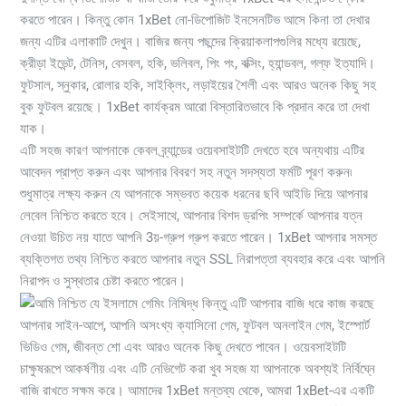
করতে পারেন। কিন্তু কোন 1xBet নো-ডিপোজিট ইনসেনটিভ আসে কিনা তা দেখার
জন্য এটির এলাকাটি দেখুন। বাজির জন্য পছন্দের ক্রিয়াকলাপগুলির মধ্যে রয়েছে,
ক্রীড়া ইভেন্ট, টেনিস, বেসবল, হকি, ভলিবল, পিং পং, বক্সিং, হ্যান্ডবল, গল্ফ ইত্যাদি।
ফুটসাল, স্নুকার, রোলার হকি, সাইক্লিং, লড়াইয়ের শৈলী এবং আরও অনেক কিছু সহ
বুক ফুটবল রয়েছে। 1xBet কার্যক্রম আরো বিস্তারিতভাবে কি প্রদান করে তা দেখা
যাক।
এটি সহজ কারণ আপনাকে কেবল ব্র্যান্ডের ওয়েবসাইটটি দেখতে হবে অন্যথায় এটির
আবেদন প্রাপ্ত করুন এবং আপনার বিবরণ সহ নতুন সদস্যতা ফর্মটি পূরণ করুন৷
শুধুমাত্র লক্ষ্য করুন যে আপনাকে সম্ভবত কয়েক ধরনের ছবি আইডি দিয়ে আপনার
লেবেল নিশ্চিত করতে হবে। সেইসাথে, আপনার বিশদ ড্রপিং সম্পর্কে আপনার যত্ন
নেওয়া উচিত নয় যাতে আপনি 3য়-গ্রুপ গ্রুপ করতে পারেন। 1xBet আপনার সমস্ত
ব্যক্তিগত তথ্য নিশ্চিত করতে আপনার নতুন SSL নিরাপত্তা ব্যবহার করে এবং আপনি
নিরাপদ ও সুস্থতার চেষ্টা করতে পারেন।
আপনার সাইন-আপে, আপনি অসংখ্য ক্যাসিনো গেম, ফুটবল অনলাইন গেম, ইস্পোর্ট
ভিডিও গেম, জীবন্ত শো এবং আরও অনেক কিছু দেখতে পাবেন। ওয়েবসাইটটি
চাক্ষুষরূপে আকর্ষণীয় এবং এটি নেভিগেট করা খুব সহজ যা আপনাকে অবশ্যই নির্বিঘ্নে
বাজি রাখতে সক্ষম করে। আমাদের 1xBet মন্তব্য থেকে, আমরা 1xBet-এর একটি