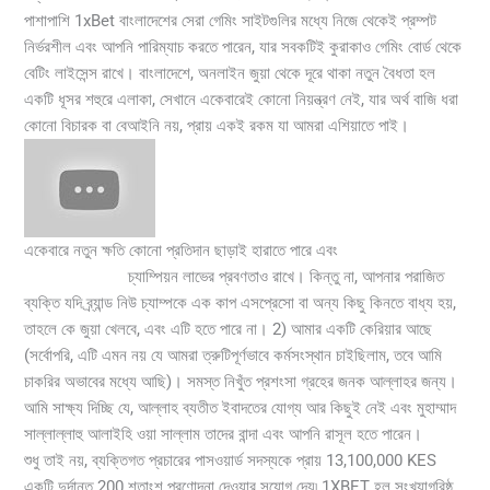
পাশাপাশি 1xBet বাংলাদেশের সেরা গেমিং সাইটগুলির মধ্যে নিজে থেকেই প্রম্পট
নির্ভরশীল এবং আপনি পারিম্যাচ করতে পারেন, যার সবকটিই কুরাকাও গেমিং বোর্ড থেকে
বেটিং লাইসেন্স রাখে। বাংলাদেশে, অনলাইন জুয়া থেকে দূরে থাকা নতুন বৈধতা হল
একটি ধূসর শহুরে এলাকা, সেখানে একেবারেই কোনো নিয়ন্ত্রণ নেই, যার অর্থ বাজি ধরা
কোনো বিচারক বা বেআইনি নয়, প্রায় একই রকম যা আমরা এশিয়াতে পাই।
একেবারে নতুন ক্ষতি কোনো প্রতিদান ছাড়াই হারাতে পারে এবং
jeetwin অনলাইন
ক্যাসিনো বাংলাদেশ
চ্যাম্পিয়ন লাভের প্রবণতাও রাখে। কিন্তু না, আপনার পরাজিত
ব্যক্তি যদি ব্র্যান্ড নিউ চ্যাম্পকে এক কাপ এসপ্রেসো বা অন্য কিছু কিনতে বাধ্য হয়,
তাহলে কে জুয়া খেলবে, এবং এটি হতে পারে না। 2) আমার একটি কেরিয়ার আছে
(সর্বোপরি, এটি এমন নয় যে আমরা ত্রুটিপূর্ণভাবে কর্মসংস্থান চাইছিলাম, তবে আমি
চাকরির অভাবের মধ্যে আছি)। সমস্ত নিখুঁত প্রশংসা গ্রহের জনক আল্লাহর জন্য।
আমি সাক্ষ্য দিচ্ছি যে, আল্লাহ ব্যতীত ইবাদতের যোগ্য আর কিছুই নেই এবং মুহাম্মাদ
সাল্লাল্লাহু আলাইহি ওয়া সাল্লাম তাদের বান্দা এবং আপনি রাসূল হতে পারেন।
শুধু তাই নয়, ব্যক্তিগত প্রচারের পাসওয়ার্ড সদস্যকে প্রায় 13,100,000 KES
একটি দুর্দান্ত 200 শতাংশ প্রণোদনা দেওয়ার সুযোগ দেয়৷ 1XBET হল সংখ্যাগরিষ্ঠ