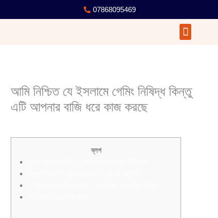
Skip
07868095469
to
Menu
content
আমি নিশ্চিত যে ইসলামে গেমিং নিষিদ্ধ কিন্তু
এটি আপনার বাজি ধরে কাজ করছে
/
Uncategorized
/ By
user
ব্লগ
একটি সেলুলার ভিডিও গেম উদ্ভাবন ব্যবসা বিনিয়োগ
আপনি কি গেমিং থেকে নেতিবাচক পরিণতি জানেন?
যা 1xbet কোর্টরুম চেষ্টা? – আমন্ত্রিত দেশগুলির তালিকা
কাস্টমার কেয়ার খুবই খারাপ