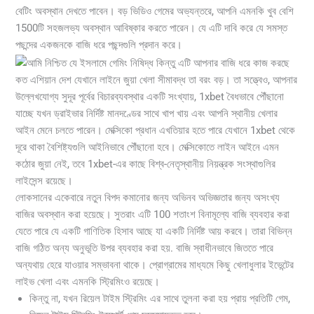
বেটিং অবস্থান দেখতে পাবেন। বড় ভিডিও গেমের অভ্যন্তরে, আপনি এমনকি খুব বেশি
1500টি সহজলভ্য অবস্থান আবিষ্কার করতে পারেন। যে এটি দাবি করে যে সমস্ত
পছন্দের একজনকে বাজি ধরে পছন্দগুলি প্রদান করে।
কত এশিয়ান দেশ যেখানে লাইনে জুয়া খেলা সীমাবদ্ধ তা বরং বড়। তা সত্ত্বেও, আপনার
উল্লেখযোগ্য সুদূর পূর্বের বিচারব্যবস্থার একটি সংখ্যায়, 1xbet বৈধভাবে পৌঁছানো
যাচ্ছে যখন ড্রাইভার নির্দিষ্ট মানদণ্ডের সাথে খাপ খায় এবং আপনি স্থানীয় খেলার
আইন মেনে চলতে পারেন। মেক্সিকো প্রধান এখতিয়ার হতে পারে যেখানে 1xbet থেকে
দূরে থাকা বৈশিষ্ট্যগুলি আইনিভাবে পৌঁছানো হবে। মেক্সিকোতে লাইন আইনে এমন
কঠোর জুয়া নেই, তবে 1xbet-এর কাছে বিশ্ব-নেতৃস্থানীয় নিয়ন্ত্রক সংস্থাগুলির
লাইসেন্স রয়েছে।
লোকসানের একেবারে নতুন বিপদ কমানোর জন্য অভিনব অভিজ্ঞতার জন্য অসংখ্য
বাজির অবস্থান করা হয়েছে। সুতরাং এটি 100 শতাংশ বিনামূল্যে বাজি ব্যবহার করা
যেতে পারে যে একটি গাণিতিক হিসাব আছে যা একটি নির্দিষ্ট আয় করবে। তারা বিভিন্ন
বাজি গঠিত অন্য অনুভূতি উপর ব্যবহার করা হয়. বাজি স্বাধীনভাবে জিততে পারে
অন্যথায় হেরে যাওয়ার সম্ভাবনা থাকে। প্রোগ্রামের মাধ্যমে কিছু খেলাধুলার ইভেন্টের
লাইভ খেলা এবং এমনকি স্ট্রিমিংও রয়েছে।
কিন্তু না, যখন রিয়েল টাইম স্ট্রিমিং এর সাথে তুলনা করা হয় প্রায় প্রতিটি গেম,