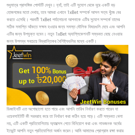
শুধুমাত্র প্রাসঙ্গিক পোস্টটি দেখুন। হ্যাঁ, তাই এটি সুযোগ থেকে দূরে একটি বড়
হোজপজের মতো দেখায়, তবে আমরা এখানে 1xBet সম্পর্কে আসল সত্য খুঁজে বের
করতে এসেছি। পরবর্তী 1xBet পর্যালোচনা আপনাকে এটির সুযোগ সম্পর্কে তাদের
সঠিক সমাপ্তি আঁকতে সক্ষম হওয়ার জন্য সমস্ত মৌলিক বিষয়গুলি দেবে এবং আপনি
এটির জন্য উপযুক্ত হবেন। নতুন 1xBet অ্যাপ্লিকেশনটি সম্ভবত বেছে নেওয়ার
জন্য উপলব্ধ সবচেয়ে বিভ্রান্তিকর বৈশিষ্ট্যগুলির মধ্যে একটি।
ডিজাইনটি এত অগোছালো হতে পারে এবং আপনি তারিখ নির্ধারণ করতে পারেন যা
ওয়েবসাইটটি কী সরবরাহ করে তা নির্ধারণ করা কঠিন হয়ে পড়ে। এটি সম্ভবত খেলা
নয়, এটি একটি প্রতিযোগিতায় অ্যাক্সেস পেতে বিনিয়োগ করা এবং লাভজনক অর্থের
ইভেন্টে আপনি নতুন প্রতিযোগিতা অর্জন করেন। আমি আমাদের প্রোগ্রাম রক্ষা করার