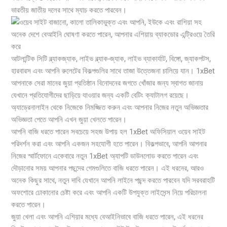
ভারতীয় জাতীয় দলের সাথে ম্যাচ করতে পারবেন।
আটলান্টিক সিটি ব্ল্যাকজ্যাক, লাইভ ব্ল্যাক-জ্যাক, লাইভ ব্যাকার্যাট, বিঙ্গো, জ্যাকপটস,
হারবারস এবং আপনি রুলেটের বিকল্পগুলির সাথে তাজা উত্তেজনা চালিয়ে যান। 1xBet
আপনাকে সেরা মানের জুয়া প্রতিষ্ঠান বিনোদনের জগতে খোঁজার জন্য স্বাগত জানায়
যেখানে প্রতিযোগীদের ছাড়িয়ে যাওয়ার জন্য একটি বেটিং ক্যাটালগ রয়েছে।
অ্যাড্রেনালাইন থেকে নিজেকে নিমজ্জিত করুন এবং আপনার নিজের নতুন অভিজ্ঞতার
অভিজ্ঞতা পেতে আপনি এখন জুয়া খেলতে পারেন।
আপনি বাজি ধরতে পারেন সবচেয়ে সহজ উপায় হল 1xBet অফিসিয়াল ওয়েব সাইট
পরিদর্শন করা এবং আপনি একজন সহযোগী হতে পারেন। বিকল্পভাবে, আপনি আপনার
নিজের স্মার্টফোনে একেবারে নতুন 1xBet অ্যাপটি ডাউনলোড করতে পারেন এবং
দৌড়ানোর সময় আপনার পছন্দের গেমগুলিতে বাজি ধরতে পারেন। এই ধরনের, আরও
অনেক কিছুর সাথে, নতুন দাবি যেখানে আপনি লাইনে পছন্দ করতে পারবেন যদি সরবরাহটি
অফশোরে ঢোকানোর চেষ্টা করে এবং আপনি একটি উপযুক্ত লাইসেন্স নিয়ে পরিচালনা
করতে পারেন।
জুয়া খেলা এবং আপনি এশিয়ার মধ্যে বেআইনিভাবে বাজি ধরতে পারেন, এই ধরনের