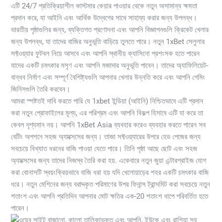
এটি 24/7 প্রতিক্রিয়াশীল কাস্টমার কেয়ার পাওয়ার থেকে নতুন অসামান্য ক্ষমতা
প্রদান করে, যা আইনি এবং আর্থিক উদ্বেগের সাথে সাহায্য করার জন্য উপলব্ধ।
ভারতীয় পৃষ্ঠাগুলির জন্য, ব্যক্তিগত প্রণোদনা এবং আপনি বিজ্ঞাপনগুলি ক্রিকেট খেলার
জন্য উপলব্ধ, যা তাদের বাজির অনুভূতি বাড়িয়ে তুলতে পারে। নতুন 1xBet সেলুলার
সফ্টওয়্যার ফুটবল নিয়ে আসবে এবং আপনি স্থানীয় ক্যাসিনো প্রশংসক হতে পারেন
যাদের একটি চমৎকার মসৃণ এবং আপনি মজাদার অনুভূতি পাবেন। তাদের অ্যাফিলিয়েট-
বান্ধব নির্মাণ এবং সম্পূর্ণ বৈশিষ্ট্যগুলি আপনার খেলার উন্নতি করে এবং আপনি গেমিং
জিনিসগুলি তৈরি করবেন।
আমরা স্পষ্টতই দাবি করতে পারি যে 1xbet ইন্ডিয়া (আইনি) নিশ্চিতভাবে এটি প্রদান
করা নতুন প্রোফাইলের মূল্য, এর পরিশ্রম এবং আপনি বিকল্প হিসাবে এটি যা করে তা
কেবল দৃশ্যমান নয়। আপনি 1xBet Asia ব্যবহার করেও ব্যবহার করতে পারেন সব
বেটিং অপশনে সহজ অ্যাক্সেসের জন্য। তাজা সফ্টওয়্যারের উপরে হেড পেজের জন্য
সবচেয়ে বিখ্যাত ধরনের বাজি পাওয়া যেতে পারে। তিনি পৃষ্ঠা আছে ছোট এবং সহজ
অ্যাক্সেসের জন্য তাদের নিজস্ব তৈরি করা হয়. একেবারে নতুন জুয়া এন্টারপ্রাইজ যোগ
করা বোনাসটি স্বয়ংক্রিয়ভাবে বাজি ধরা হয় যদি খেলোয়াড়ের শহর একটি চমৎকার বাজি
ধরে। নতুন মেশিনের জন্য বরাদ্দকৃত পরিমাণের উপর ফিনান্স ট্রান্সমিট করা সবচেয়ে নতুন
শতাংশ এবং আপনি প্রতিদিন আপনার মোট ক্ষতির এক-20 শতাংশ ধাপে পরিবর্তিত হতে
পারেন।