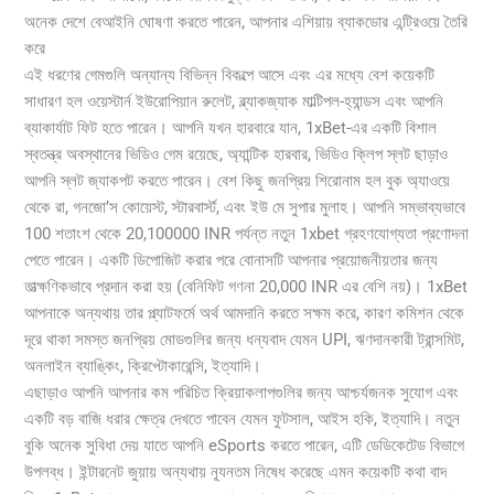
এই ধরণের গেমগুলি অন্যান্য বিভিন্ন বিকল্পে আসে এবং এর মধ্যে বেশ কয়েকটি
সাধারণ হল ওয়েস্টার্ন ইউরোপিয়ান রুলেট, ব্ল্যাকজ্যাক মাল্টিপল-হ্যান্ডস এবং আপনি
ব্যাকার্যাট ফিট হতে পারেন। আপনি যখন হারবারে যান, 1xBet-এর একটি বিশাল
স্বতন্ত্র অবস্থানের ভিডিও গেম রয়েছে, অ্যান্টিক হারবার, ভিডিও ক্লিপ স্লট ছাড়াও
আপনি স্লট জ্যাকপট করতে পারেন। বেশ কিছু জনপ্রিয় শিরোনাম হল বুক অ্যাওয়ে
থেকে রা, গনজো’স কোয়েস্ট, স্টারবার্স্ট, এবং ইউ মে সুপার মুলাহ। আপনি সম্ভাব্যভাবে
100 শতাংশ থেকে 20,100000 INR পর্যন্ত নতুন 1xbet গ্রহণযোগ্যতা প্রণোদনা
পেতে পারেন। একটি ডিপোজিট করার পরে বোনাসটি আপনার প্রয়োজনীয়তার জন্য
তাত্ক্ষণিকভাবে প্রদান করা হয় (বেনিফিট গণনা 20,000 INR এর বেশি নয়)। 1xBet
আপনাকে অন্যথায় তার প্ল্যাটফর্মে অর্থ আমদানি করতে সক্ষম করে, কারণ কমিশন থেকে
দূরে থাকা সমস্ত জনপ্রিয় মোডগুলির জন্য ধন্যবাদ যেমন UPI, ঋণদানকারী ট্রান্সমিট,
অনলাইন ব্যাঙ্কিং, ক্রিপ্টোকারেন্সি, ইত্যাদি।
এছাড়াও আপনি আপনার কম পরিচিত ক্রিয়াকলাপগুলির জন্য আশ্চর্যজনক সুযোগ এবং
একটি বড় বাজি ধরার ক্ষেত্র দেখতে পাবেন যেমন ফুটসাল, আইস হকি, ইত্যাদি। নতুন
বুকি অনেক সুবিধা দেয় যাতে আপনি eSports করতে পারেন, এটি ডেডিকেটেড বিভাগে
উপলব্ধ। ইন্টারনেট জুয়ায় অন্যথায় ন্যূনতম নিষেধ করেছে এমন কয়েকটি কথা বাদ