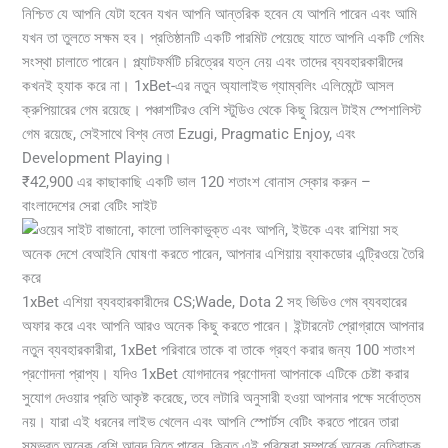
নিশ্চিত যে আপনি যেটা হবেন যখন আপনি আন্তরিক হবেন যে আপনি পারেন এবং আমি
যখন তা তুলতে সক্ষম হব। প্রতিষ্ঠানটি একটি পারমিট পেয়েছে যাতে আপনি একটি গেমিং
সংস্থা চালাতে পারেন। প্ল্যাটফর্মটি চরিত্রের যত্ন নেয় এবং তাদের ব্যবহারকারীদের
কখনই হ্যাক করে না। 1xBet-এর নতুন অ্যালাইভ গ্যাম্বলিং এলিমেন্টে আসল
ক্রুপিয়ারের গেম রয়েছে। পঞ্চাশটিরও বেশি স্টুডিও থেকে কিছু রিয়েল টাইম স্পেশালিস্ট
গেম রয়েছে, সেইসাথে বিশ্ব নেতা Ezugi, Pragmatic Enjoy, এবং
Development Playing।
₹42,900 এর কাছাকাছি একটি ভাল 120 ​​শতাংশ বোনাস স্কোর করুন –
বাংলাদেশের সেরা বেটিং সাইট
1xBet এশিয়া ব্যবহারকারীদের CS;Wade, Dota 2 সহ ভিডিও গেম ব্যবহারের
অফার করে এবং আপনি আরও অনেক কিছু করতে পারেন। ইন্টারনেট প্রোগ্রামে আপনার
নতুন ব্যবহারকারীরা, 1xBet পরিবারে তাকে বা তাকে গ্রহণ করার জন্য 100 শতাংশ
প্রণোদনা প্রাপ্য। যদিও 1xBet যোগদানের প্রণোদনা আপনাকে এটিকে চেষ্টা করার
সুযোগ দেওয়ার প্রতি আকৃষ্ট করেছে, তবে লটারি অনুসারী হওয়া আপনার পক্ষে সর্বোত্তম
নয়। যারা এই ধরনের লাইভ খেলেন এবং আপনি স্পোর্টস বেটিং করতে পারেন তারা
সম্ভবত অনেক বেশি আনন্দ নিতে পারেন, কিন্তু এই পরিষেবা সম্পর্কে অনেক নেতিবাচক