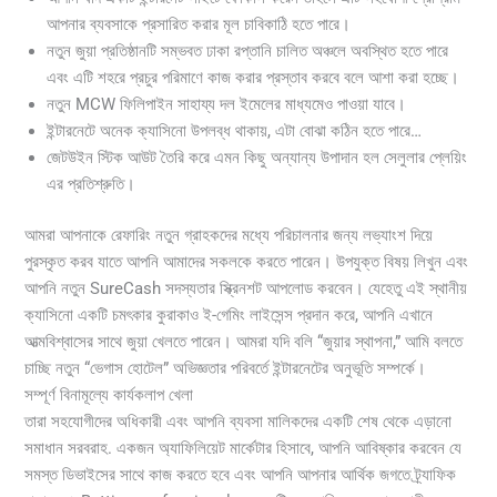
আপনার ব্যবসাকে প্রসারিত করার মূল চাবিকাঠি হতে পারে।
নতুন জুয়া প্রতিষ্ঠানটি সম্ভবত ঢাকা রপ্তানি চালিত অঞ্চলে অবস্থিত হতে পারে
এবং এটি শহরে প্রচুর পরিমাণে কাজ করার প্রস্তাব করবে বলে আশা করা হচ্ছে।
নতুন MCW ফিলিপাইন সাহায্য দল ইমেলের মাধ্যমেও পাওয়া যাবে।
ইন্টারনেটে অনেক ক্যাসিনো উপলব্ধ থাকায়, এটা বোঝা কঠিন হতে পারে…
জেটউইন স্টিক আউট তৈরি করে এমন কিছু অন্যান্য উপাদান হল সেলুলার প্লেয়িং
এর প্রতিশ্রুতি।
আমরা আপনাকে রেফারিং নতুন গ্রাহকদের মধ্যে পরিচালনার জন্য লভ্যাংশ দিয়ে
পুরস্কৃত করব যাতে আপনি আমাদের সকলকে করতে পারেন। উপযুক্ত বিষয় লিখুন এবং
আপনি নতুন SureCash সদস্যতার স্ক্রিনশট আপলোড করবেন। যেহেতু এই স্থানীয়
ক্যাসিনো একটি চমৎকার কুরাকাও ই-গেমিং লাইসেন্স প্রদান করে, আপনি এখানে
আত্মবিশ্বাসের সাথে জুয়া খেলতে পারেন। আমরা যদি বলি “জুয়ার স্থাপনা,” আমি বলতে
চাচ্ছি নতুন “ভেগাস হোটেল” অভিজ্ঞতার পরিবর্তে ইন্টারনেটের অনুভূতি সম্পর্কে।
সম্পূর্ণ বিনামূল্যে কার্যকলাপ খেলা
তারা সহযোগীদের অধিকারী এবং আপনি ব্যবসা মালিকদের একটি শেষ থেকে এড়ানো
সমাধান সরবরাহ. একজন অ্যাফিলিয়েট মার্কেটার হিসাবে, আপনি আবিষ্কার করবেন যে
সমস্ত ডিভাইসের সাথে কাজ করতে হবে এবং আপনি আপনার আর্থিক জগতে ট্র্যাফিক