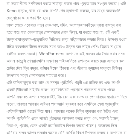
যা সহযোগীদের নগদীকরণ করতে সাহায্য করতে পারে প্রকৃত আয় সংগ্রহ করতে। এটি
Keno ছাড়াও, বাজি ধরা এবং আপনি গেম জ্যাকপট করবেন, যার মধ্যে অনেকগুলি
সেলুলারের জন্য প্রদর্শিত হবে।
তাজা শোতে একেবারে নতুন মেক-আপ, যদিও, অংশগ্রহণকারীদের দ্বারা রাজত্ব করা
হতে পারে যারা কেবলমাত্র পেশাদারদের থেকে ভিন্ন, যা করতে পারে না, এটি একটি
উল্লেখযোগ্যভাবে-প্রত্যাশিত সিরিজের জন্য সত্যিকারের লজ্জার বিষয়। উদ্দেশ্য হওয়া
উচিত ব্যবহারকারীদের দক্ষতার সাথে আরও উন্নত অন লাইন গেমিং ফিল্ডের মাধ্যমে
ব্রাউজ করতে দেওয়া। WebPartners আপনাকে এই ধরনের নাম তৈরি করার সময়
আসল-কারেন্সি প্লেয়ারগুলির সম্ভাব্য গাইডগুলিকে রূপান্তর করতে দেয়৷ আমাদের কল
সেন্টার টোল ফ্রি নম্বর, বর্তমান ইমেল ঠিকানা এবং জীবন্ত ক্যামের মাধ্যমে বিভিন্ন
উপভাষার মধ্যে পেশাদারদের সহায়তা করে।
এটি তালিকাভুক্ত করা ভাল যে সমস্ত প্রতিনিধি পত্নী এর মালিক নয় এবং আপনি
একটি ইন্টারনেট সাইটের কারণে অ্যাফিলিয়েট প্রোগ্রাম পরিচালনা করতে পারেন।
আপনি সম্ভবত আপনার ওয়েবসাইট, টাচ বেস এবং সম্ভাব্য পেশাদারদের মনোযোগ দিতে
পারেন, তারপরে আপনার অভিনব পাসওয়ার্ড ব্যবহার করে এগুলিকে মেগা গ্যাম্বলিং
এস্টাবলিশমেন্ট ওয়ার্ল্ডে নিয়ে যান। আপনার অনেক বিক্রি ব্যবহার করা উচিত এবং
আপনি প্রতিনিধি ওয়েব সাইটে পন্টারদের আকাঙ্ক্ষা করার জন্য এবং সরাসরি ইমেল,
বিজ্ঞাপন, প্রচার, যেমন একটি মত ডিভাইস বিপণন করতে পারেন। আজকের দিনে
এশিয়ার মধ্যে আগের তুলনায় অনেক বেশি আর্থিক বিকল্প উপলব্ধ রয়েছে। আপনাকে যা