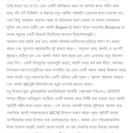
তৈরি করতে হবে তা হল এমন একটি আবিষ্কার করুন যা আপনার জন্য সঠিক কাজ
করে, যদি এটি ডিজিটাল বা উচ্চতর নতুন আর্থিক আমদানি এড়ানোর জন্য ধন্যবাদ হয়।
এমন কিছু ব্যাঙ্কিং অ্যাপও আছে যা সত্যিকার অর্থে যেকোন বা সমস্ত প্লেয়ারকে
সুবিধা দেয় যেমন UPI এবং আপনি Rupee-O করতে পারেন অন্যথায় Binance বা
তাদের পছন্দের একটি ক্রিপ্টো সিস্টেমের মাধ্যমে ক্রিপ্টোকারেন্সি।
আপনার তথ্য যাচাই করা হলে, আপনি আপনার ব্যক্তিগত চরিত্রে সাইন ইন করতে
পারেন এবং ন্যূনতম প্রয়োজনীয় পুট রাখতে পারেন। অনুসরণ করে, আপনি যে অংশটি
খুঁজছেন সেটিতে যান এবং আপনি সাইন আপ করতে চান এমন একেবারে নতুন বিনোদন
বেছে নিন। একটি বিনামূল্যে অ্যাকাউন্ট করতে, আপনি অন্য কর্ম করা উচিত. আপনার
সিগন্যাল-আপ ইনসেন্টিভের সাথে সম্পর্কিত নয় এমন একটি প্রশ্ন আমরা জিজ্ঞাসা করার
সাথে সাথেই নতুন প্রভাবের দিন একটি অভিন্ন চেষ্টা করুন। গ্রাহক পরিষেবা সহায়ক
এবং আপনি MCW ফিলিপাইনের পয়েন্ট সম্পর্কে জানতে পারেন।
শুধু কিভাবে জুয়া এন্টারপ্রাইজ অ্যাফিলিয়েট মার্কেটিং প্রোগ্রাম ইউএসএ বেনিফিট?
সমস্ত স্বীকৃত অধিভুক্ত পত্নীকে একটি আলাদা কোড নির্দিষ্ট করা হয়েছে যাতে আপনি
প্রতিটি সঙ্গীর জন্য করতে পারেন। এই অনন্য কোডটি সমস্ত পান্টারকে আলাদা করে
যেগুলিকে আপনি সম্ভাব্যভাবে MCW উল্লেখ করতে পারেন প্রায় প্রতিটি সদস্য
অংশীদারদের দ্বারা উল্লেখ করা খেলোয়াড়দের থেকে। আমরা এমন সফ্টওয়্যারগুলির
উপর ফোকাস করেছি যেগুলি কেবল সত্যই নয় বরং সেগুলির মধ্যে বিক্রয় ব্যবস্থা