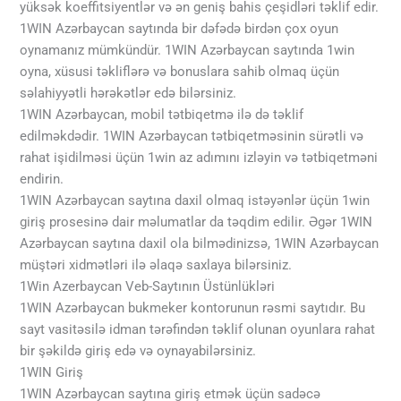
yüksək koeffitsiyentlər və ən geniş bahis çeşidləri təklif edir.
1WIN Azərbaycan saytında bir dəfədə birdən çox oyun
oynamanız mümkündür. 1WIN Azərbaycan saytında 1win
oyna, xüsusi təkliflərə və bonuslara sahib olmaq üçün
səlahiyyətli hərəkətlər edə bilərsiniz.
1WIN Azərbaycan, mobil tətbiqetmə ilə də təklif
edilməkdədir. 1WIN Azərbaycan tətbiqetməsinin sürətli və
rahat işidilməsi üçün 1win az adımını izləyin və tətbiqetməni
endirin.
1WIN Azərbaycan saytına daxil olmaq istəyənlər üçün 1win
giriş prosesinə dair məlumatlar da təqdim edilir. Əgər 1WIN
Azərbaycan saytına daxil ola bilmədinizsə, 1WIN Azərbaycan
müştəri xidmətləri ilə əlaqə saxlaya bilərsiniz.
1Win Azerbaycan Veb-Saytının Üstünlükləri
1WIN Azərbaycan bukmeker kontorunun rəsmi saytıdır. Bu
sayt vasitəsilə idman tərəfindən təklif olunan oyunlara rahat
bir şəkildə giriş edə və oynayabilərsiniz.
1WIN Giriş
1WIN Azərbaycan saytına giriş etmək üçün sadəcə