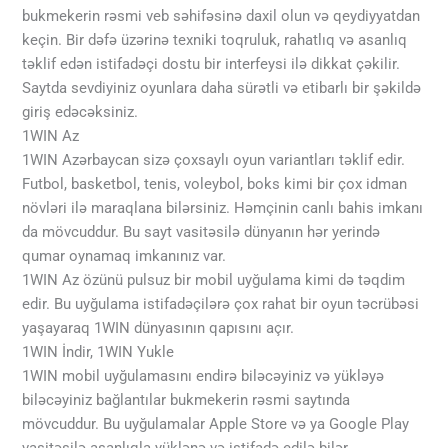
bukmekerin rəsmi veb səhifəsinə daxil olun və qeydiyyatdan
keçin. Bir dəfə üzərinə texniki toqruluk, rahatlıq və asanlıq
təklif edən istifadəçi dostu bir interfeysi ilə dikkat çəkilir.
Saytda sevdiyiniz oyunlara daha sürətli və etibarlı bir şəkildə
giriş edəcəksiniz.
1WIN Az
1WIN Azərbaycan sizə çoxsaylı oyun variantları təklif edir.
Futbol, basketbol, tenis, voleybol, boks kimi bir çox idman
növləri ilə maraqlana bilərsiniz. Həmçinin canlı bahis imkanı
da mövcuddur. Bu sayt vasitəsilə dünyanın hər yerində
qumar oynamaq imkanınız var.
1WIN Az özünü pulsuz bir mobil uyğulama kimi də təqdim
edir. Bu uyğulama istifadəçilərə çox rahat bir oyun təcrübəsi
yaşayaraq 1WIN dünyasının qapısını açır.
1WIN İndir, 1WIN Yukle
1WIN mobil uyğulamasını endirə biləcəyiniz və yükləyə
biləcəyiniz bağlantılar bukmekerin rəsmi saytında
mövcuddur. Bu uyğulamalar Apple Store və ya Google Play