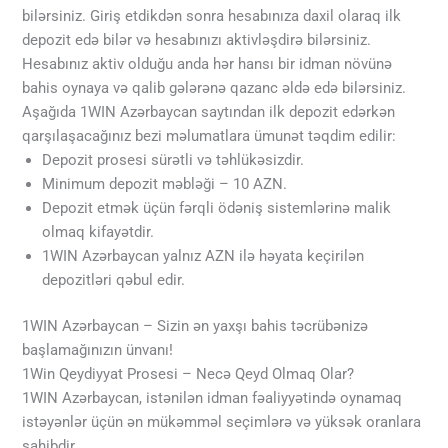
bilərsiniz. Giriş etdikdən sonra hesabınıza daxil olaraq ilk
depozit edə bilər və hesabınızı aktivləşdirə bilərsiniz.
Hesabınız aktiv olduğu anda hər hansı bir idman növünə
bahis oynaya və qalib gələrənə qazanc əldə edə bilərsiniz.
Aşağıda 1WIN Azərbaycan saytından ilk depozit edərkən
qarşılaşacağınız bezi məlumatlara ümunət təqdim edilir:
Depozit prosesi sürətli və təhlükəsizdir.
Minimum depozit məbləği – 10 AZN.
Depozit etmək üçün fərqli ödəniş sistemlərinə malik
olmaq kifayətdir.
1WIN Azərbaycan yalnız AZN ilə həyata keçirilən
depozitləri qəbul edir.
1WIN Azərbaycan – Sizin ən yaxşı bahis təcrübənizə
başlamağınızın ünvanı!
1Win Qeydiyyat Prosesi – Necə Qeyd Olmaq Olar?
1WIN Azərbaycan, istənilən idman fəaliyyətində oynamaq
istəyənlər üçün ən mükəmməl seçimlərə və yüksək oranlara
sahibdir.