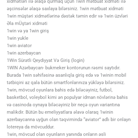
xidmətləri ilə əlaqə qurmaq üçün 1win mətbuat xidməti ilə
əşcinsələr əlaqə saxlaya bilərsiniz. 1win mətbuat xidməti
1win müştəri xidmətlərinə dəstək təmin edir və 1win üzvləri
Əla mÜştəri xidməti
1win və ya 1win giriş
1win yukle
1win aviator
1win azerbaycan
1Win Sürətli Qeydiyyat Və Giriş (login)
1WIN Azərbaycan- bukmeker kontorunun rəsmi saytıdır.
Burada 1win səhifəsinə asanlıqla giriş edə və 1winin mobil
tətbiqini az qala bütün smartfonlarınıza yükləyə bilərsiniz.
1win, mövcud oyunlara bahis edə biləcəyiniz, futbol,
basketbol, voleybol kimi ən populyar idman növlərinə bahis
və casinoda oynaya biləcəyiniz bir neçə oyun variantına
malikdir. Bütün bu emeliyyatlara əlavə olaraq 1winin
azerbaycanna uyğun olan təqvimində “aviator” adlı bir onlayn
lotereya da mövcuddur.
1win, mövcud olan oyunların yanında onların əsli