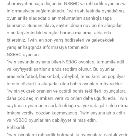
əhəmiyyətini başa düşən bir NSBƏC və rəhbərlik oyunları və
informasiyası sağlamaktadır. 1win səhifəsində oynadığınız
oyunlar ilə əlaqədar olan məlumatları asanlıqla tapa
bilərsiniz. Bundan əlavə, saytın idman növləri ilə əlaqədar
olan təqvimindəki yarışlar barədə məlumat əldə edə
bilərsiniz. 1win, ən son yarış hadisələri və gələcəkdəki
yarışlar haqqında informasiya təmin edir
NSBƏC oyunları
1win saytında oynana bilən NSBƏC oyunları, tamamilə adil
və keyfiyyətli şərtlər altında təqdim olunur. Bu oyunlar
arasında futbol, basketbol, voleybol, tenis kimi ən populyar
idman növləri ilə əlaqədar olan bahis oyunları mövcuddur.
1winin yüksək oranları və çeşitli bahis təklifləri, oyunçulara
daha çox seçim imkanı verir və onları daha uğurlu edir. 1win
saytında oynamanın sərfəli olduğu və yüksək gəlir əldə etmə
imkanı verdiyi gözdən kaçmayacaq. 1win saytına giriş edin
və NSBƏC oyunlarının qabiliyyətini hiss edin.
Rəhbərlik
1win, oyunların rəhbərlik bölməsi ilə oyunçulara dəstək verir.