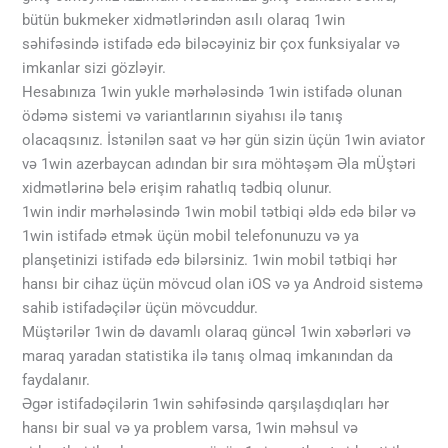
bütün bukmeker xidmətlərindən asılı olaraq 1win
səhifəsində istifadə edə biləcəyiniz bir çox funksiyalar və
imkanlar sizi gözləyir.
Hesabınıza 1win yukle mərhələsində 1win istifadə olunan
ödəmə sistemi və variantlarının siyahısı ilə tanış
olacaqsınız. İstənilən saat və hər gün sizin üçün 1win aviator
və 1win azerbaycan adından bir sıra möhtəşəm Əla mÜştəri
xidmətlərinə belə erişim rahatlıq tədbiq olunur.
1win indir mərhələsində 1win mobil tətbiqi əldə edə bilər və
1win istifadə etmək üçün mobil telefonunuzu və ya
planşetinizi istifadə edə bilərsiniz. 1win mobil tətbiqi hər
hansı bir cihaz üçün mövcud olan iOS və ya Android sistemə
sahib istifadəçilər üçün mövcuddur.
Müştərilər 1win də davamlı olaraq güncəl 1win xəbərləri və
maraq yaradan statistika ilə tanış olmaq imkanından da
faydalanır.
Əgər istifadəçilərin 1win səhifəsində qarşılaşdıqları hər
hansı bir sual və ya problem varsa, 1win məhsul və