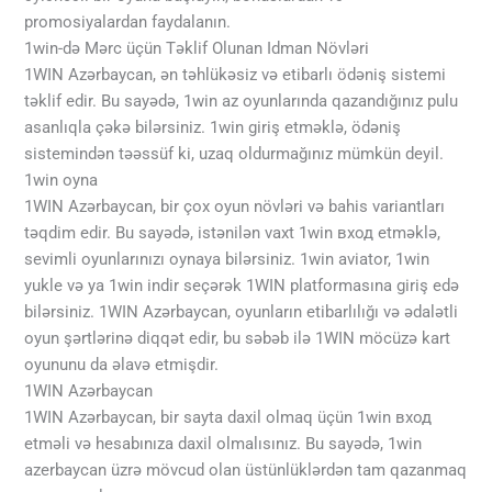
promosiyalardan faydalanın.
1win-də Mərc üçün Təklif Olunan Idman Növləri
1WIN Azərbaycan, ən təhlükəsiz və etibarlı ödəniş sistemi
təklif edir. Bu sayədə, 1win az oyunlarında qazandığınız pulu
asanlıqla çəkə bilərsiniz. 1win giriş etməklə, ödəniş
sistemindən təəssüf ki, uzaq oldurmağınız mümkün deyil.
1win oyna
1WIN Azərbaycan, bir çox oyun növləri və bahis variantları
təqdim edir. Bu sayədə, istənilən vaxt 1win вход etməklə,
sevimli oyunlarınızı oynaya bilərsiniz. 1win aviator, 1win
yukle və ya 1win indir seçərək 1WIN platformasına giriş edə
bilərsiniz. 1WIN Azərbaycan, oyunların etibarlılığı və ədalətli
oyun şərtlərinə diqqət edir, bu səbəb ilə 1WIN möcüzə kart
oyununu da əlavə etmişdir.
1WIN Azərbaycan
1WIN Azərbaycan, bir sayta daxil olmaq üçün 1win вход
etməli və hesabınıza daxil olmalısınız. Bu sayədə, 1win
azerbaycan üzrə mövcud olan üstünlüklərdən tam qazanmaq