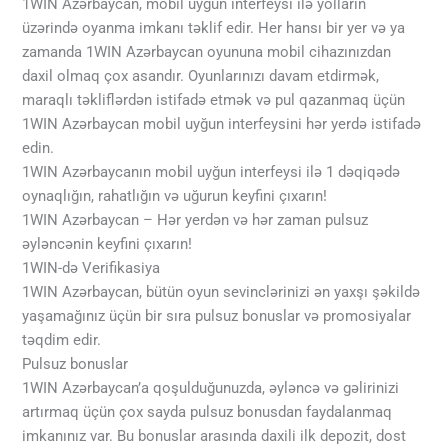
1WIN Azərbaycan, mobil uyğun interfeysi ilə yolların
üzərində oyanma imkanı təklif edir. Her hansı bir yer və ya
zamanda 1WIN Azərbaycan oyununa mobil cihazınızdan
daxil olmaq çox asandır. Oyunlarınızı davam etdirmək,
maraqlı təkliflərdən istifadə etmək və pul qazanmaq üçün
1WIN Azərbaycan mobil uyğun interfeysini hər yerdə istifadə
edin.
1WIN Azərbaycanın mobil uyğun interfeysi ilə 1 dəqiqədə
oynaqlığın, rahatlığın və uğurun keyfini çıxarın!
1WIN Azərbaycan – Hər yerdən və hər zaman pulsuz
əyləncənin keyfini çıxarın!
1WIN-də Verifikasiya
1WIN Azərbaycan, bütün oyun sevinclərinizi ən yaxşı şəkildə
yaşamağınız üçün bir sıra pulsuz bonuslar və promosiyalar
təqdim edir.
Pulsuz bonuslar
1WIN Azərbaycan’a qoşulduğunuzda, əyləncə və gəlirinizi
artırmaq üçün çox sayda pulsuz bonusdan faydalanmaq
imkanınız var. Bu bonuslar arasında daxili ilk depozit, dost