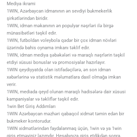
Mediya ikrami
1WIN, Azərbaycan idmanının ən sevdiyi bukmekerlik
şirkətlərindən biridir.
1WIN, idman məkanının ən populyar nəşrləri ilə birgə
münasibətləri təşkil edir.
1WIN, futboldan voleybola qədər bir çox idman növləri
üzərində bahis oynama imkanı təklif edir.
1WIN, idman mediya şəbəkələri və maraqlı nəşrlərin təşkil
etdiyi xüsusi bonuslar və promosiyalar hazırlayır.
1WIN qeydiyyatda olan istifadəçilərə, ən son idman
xəbərlərinə və statistik məlumatlara daxil olmağa imkan
verir.
1WIN, mediada qeyd olunan maraqlı hadisələrə dair xüsusi
kampaniyalar və təkliflər təşkil edir.
1win Bet Giriş Addımları
1WIN Azərbaycan məzhəri qabaqcıl xidmət təmin edən bir
bukmeker kontorudur.
1WIN xidmətlərindən faydalanmaq üçün, 1win və ya 1win
giriş etməyiniz lazımdır. Hesabınıza giriş etdikdən sonra,