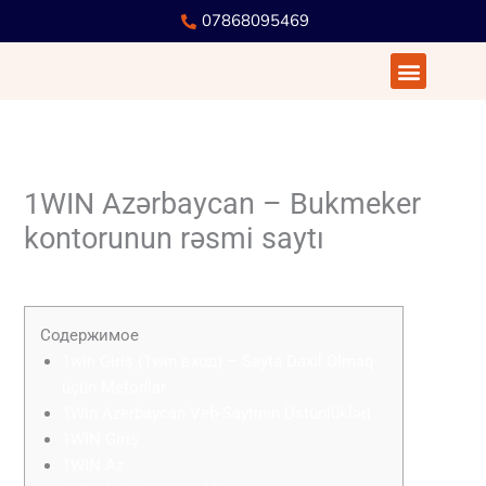
Skip
07868095469
to
Menu
content
1WIN Azərbaycan – Bukmeker
kontorunun rəsmi saytı
/
Uncategorized
/ By
user
Содержимое
1win Giriş (1win вход) – Sayta Daxil Olmaq
üçün Metodlar
1Win Azerbaycan Veb-Saytının Üstünlükləri
1WIN Giriş
1WIN Az