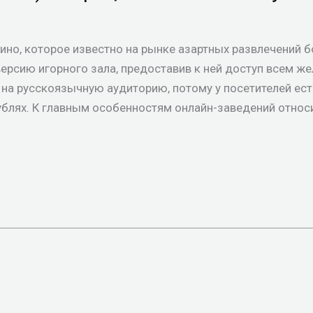
ино, которое известно на рынке азартных развлечений бо
версию игорного зала, предоставив к ней доступ всем
н на русскоязычную аудиторию, потому у посетителей ес
ублях. К главным особенностям онлайн-заведений относи