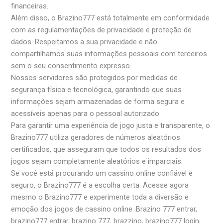
financeiras.
Além disso, o Brazino777 está totalmente em conformidade
com as regulamentações de privacidade e proteção de
dados. Respeitamos a sua privacidade e não
compartilhamos suas informações pessoais com terceiros
sem o seu consentimento expresso.
Nossos servidores são protegidos por medidas de
segurança física e tecnológica, garantindo que suas
informações sejam armazenadas de forma segura e
acessíveis apenas para o pessoal autorizado.
Para garantir uma experiência de jogo justa e transparente, o
Brazino777 utiliza geradores de números aleatórios
certificados, que asseguram que todos os resultados dos
jogos sejam completamente aleatórios e imparciais.
Se você está procurando um cassino online confiável e
seguro, o Brazino777 é a escolha certa. Acesse agora
mesmo o Brazino777 e experimente toda a diversão e
emoção dos jogos de cassino online. Brazino 777 entrar,
brazino777 entrar, brazino 777, brazzino, brazino777 login,