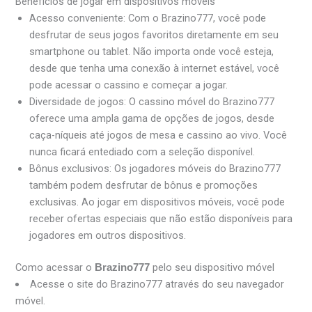
Benefícios de jogar em dispositivos móveis
Acesso conveniente: Com o Brazino777, você pode
desfrutar de seus jogos favoritos diretamente em seu
smartphone ou tablet. Não importa onde você esteja,
desde que tenha uma conexão à internet estável, você
pode acessar o cassino e começar a jogar.
Diversidade de jogos: O cassino móvel do Brazino777
oferece uma ampla gama de opções de jogos, desde
caça-níqueis até jogos de mesa e cassino ao vivo. Você
nunca ficará entediado com a seleção disponível.
Bônus exclusivos: Os jogadores móveis do Brazino777
também podem desfrutar de bônus e promoções
exclusivas. Ao jogar em dispositivos móveis, você pode
receber ofertas especiais que não estão disponíveis para
jogadores em outros dispositivos.
Como acessar o
pelo seu dispositivo móvel
Brazino777
Acesse o site do Brazino777 através do seu navegador
móvel.