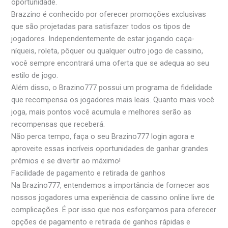
oportunidade.
Brazzino é conhecido por oferecer promoções exclusivas
que são projetadas para satisfazer todos os tipos de
jogadores. Independentemente de estar jogando caça-
níqueis, roleta, pôquer ou qualquer outro jogo de cassino,
você sempre encontrará uma oferta que se adequa ao seu
estilo de jogo.
Além disso, o Brazino777 possui um programa de fidelidade
que recompensa os jogadores mais leais. Quanto mais você
joga, mais pontos você acumula e melhores serão as
recompensas que receberá.
Não perca tempo, faça o seu Brazino777 login agora e
aproveite essas incríveis oportunidades de ganhar grandes
prêmios e se divertir ao máximo!
Facilidade de pagamento e retirada de ganhos
Na Brazino777, entendemos a importância de fornecer aos
nossos jogadores uma experiência de cassino online livre de
complicações. É por isso que nos esforçamos para oferecer
opções de pagamento e retirada de ganhos rápidas e