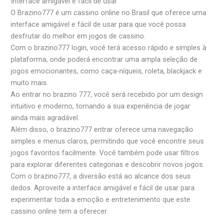
Interface amigável e fácil de usar
O Brazino777 é um cassino online no Brasil que oferece uma
interface amigável e fácil de usar para que você possa
desfrutar do melhor em jogos de cassino.
Com o brazino777 login, você terá acesso rápido e simples à
plataforma, onde poderá encontrar uma ampla seleção de
jogos emocionantes, como caça-níqueis, roleta, blackjack e
muito mais.
Ao entrar no brazino 777, você será recebido por um design
intuitivo e moderno, tornando a sua experiência de jogar
ainda mais agradável.
Além disso, o brazino777 entrar oferece uma navegação
simples e menus claros, permitindo que você encontre seus
jogos favoritos facilmente. Você também pode usar filtros
para explorar diferentes categorias e descobrir novos jogos.
Com o brazino777, a diversão está ao alcance dos seus
dedos. Aproveite a interface amigável e fácil de usar para
experimentar toda a emoção e entretenimento que este
cassino online tem a oferecer.