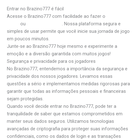
Entrar no Brazino777 é fácil
Acesse o Brazino777 com facilidade ao fazer o
brazino777
entrar
ou
brazino 777 login
. Nossa plataforma segura e
simples de usar permite que você inicie sua jornada de jogo
em poucos minutos.
Junte-se ao Brazino777 hoje mesmo e experimente a
emoção e a diversão garantida com muitos jogos!
Segurança e privacidade para os jogadores
No Brazino777, entendemos a importância da segurança e
privacidade dos nossos jogadores. Levamos essas
questões a sério e implementamos medidas rigorosas para
garantir que todas as informações pessoais e financeiras
sejam protegidas.
Quando você decide entrar no Brazino777, pode ter a
tranquilidade de saber que estamos comprometidos em
manter seus dados seguros. Utilizamos tecnologias
avançadas de criptografia para proteger suas informações
confidenciais, como os dados de login e as transações