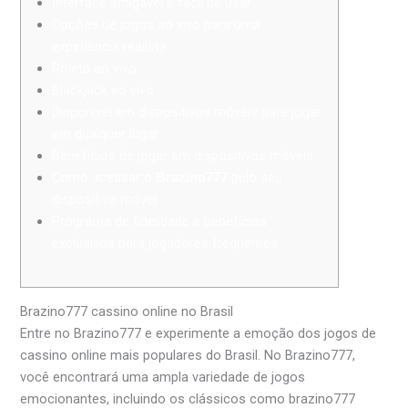
Interface amigável e fácil de usar
Opções de jogos ao vivo para uma
experiência realista
Roleta ao vivo
Blackjack ao vivo
Disponível em dispositivos móveis para jogar
em qualquer lugar
Benefícios de jogar em dispositivos móveis
Como acessar o
pelo seu
Brazino777
dispositivo móvel
Programa de fidelidade e benefícios
exclusivos para jogadores frequentes
Brazino777 cassino online no Brasil
Entre no Brazino777 e experimente a emoção dos jogos de
cassino online mais populares do Brasil. No Brazino777,
você encontrará uma ampla variedade de jogos
emocionantes, incluindo os clássicos como brazino777