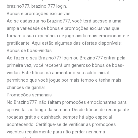
brazino777, brazino 777 login.
Bônus e promoções exclusivas
Ao se cadastrar no Brazino777, você terá acesso a uma
ampla variedade de bônus e promoções exclusivas que
tornam a sua experiência de jogo ainda mais emocionante e
gratificante. Aqui estão algumas das ofertas disponíveis:
Bônus de boas-vindas
Ao fazer o seu Brazino777 login ou Brazino777 entrar pela
primeira vez, você receberá um generoso bônus de boas-
vindas. Este bônus irá aumentar o seu saldo inicial,
permitindo que você jogue por mais tempo e tenha mais
chances de ganhar.
Promoções semanais
No Brazino777, não faltam promoções emocionantes para
aproveitar ao longo da semana. Desde bônus de recarga até
rodadas grátis e cashback, sempre há algo especial
acontecendo. Certifique-se de verificar as promoções
vigentes regularmente para não perder nenhuma