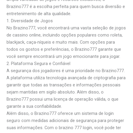
Brazino777 é a escolha perfeita para quem busca diversão e
entretenimento de alta qualidade.
1. Diversidade de Jogos
No Brazino777, você encontrará uma vasta seleção de jogos
de cassino online, incluindo opções populares como roleta,
blackjack, caça-níqueis e muito mais. Com opções para
todos os gostos e preferências, o Brazino777 garante que
você sempre encontrará um jogo emocionante para jogar.
2. Plataforma Segura e Confiável
A segurança dos jogadores é uma prioridade no Brazino777.
A plataforma utiliza tecnologia avançada de criptografia para
garantir que todas as transações e informações pessoais
sejam mantidas em sigilo absoluto. Além disso, o
Brazino777 possui uma licença de operação válida, o que
garante a sua confiabilidade.
Além disso, o Brazino777 oferece um sistema de login
seguro com medidas adicionais de segurança para proteger
suas informações. Com o brazino 777 login, você pode ter