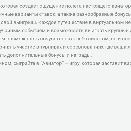
 которая создает ощущение полета настоящего авиатор
личные варианты ставок, а также разнообразные бону
 свой выигрыш. Каждое путешествие в виртуальном не
лучайным событиям и возможности выиграть крупный 
вам возможность почувствовать себя пилотом, но и по
инять участие в турнирах и соревнованиях, где ваша 
ать дополнительные бонусы и награды.
ом, сыграйте в “Авиатор” – игру, которая заставит вас