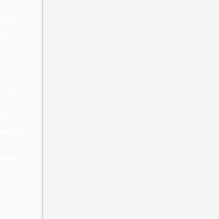
иатор
оре
ью
р 2023
ор”
сы на
pribe в