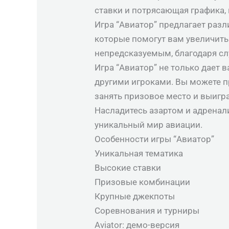
ставки и потрясающая графика,
Игра “Авиатор” предлагает раз
которые помогут вам увеличить
непредсказуемым, благодаря с
Игра “Авиатор” не только дает 
другими игроками. Вы можете пр
занять призовое место и выигр
Насладитесь азартом и адреналин
уникальный мир авиации.
Особенности игры “Авиатор”
Уникальная тематика
Высокие ставки
Призовые комбинации
Крупные джекпоты
Соревнования и турниры
Aviator: демо-версия