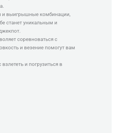
а.
сы и выигрышные комбинации,
бе станет уникальным и
джекпот.
зволяет соревноваться с
ловкость и везение помогут вам
 взлететь и погрузиться в