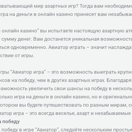
ахватывающий мир азартных игр? Тогда вам необходимо
игра на деньги в онлайн казино принесет вам незабы
 в онлайн казино” вы испытаете настоящую азартную а
сумму денег. Вам достанется уникальная возможность
ться одновременно. Авиатор играть – значит наслажд
ствие от игры.
гры “Авиатор игра” – это возможность выиграть круп
нсов на победу, чем в других азартных играх. Благодар
озможность увеличить свои шансы на победу в несколь
только игра на деньги в онлайн казино, но и оригиналь
котором вы будете путешествовать по разным мирам, с
тор игра – это всегда веселье, азарт и незабываемые
а победу
победу в игре “Авиатор”, следуйте нескольким просты