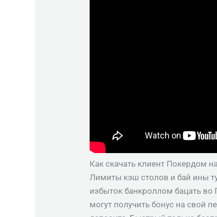
Как скачать клиент Покердом н
Лимиты кэш столов и бай ины т
избыток банкроллом бацать во 
могут получить бонус на свой 