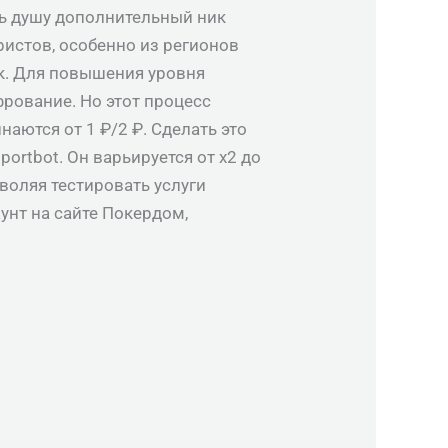
ть душу дополнительный ник
истов, особенно из регионов
ок. Для повышения уровня
рование. Но этот процесс
аются от 1 ₽/2 ₽. Сделать это
ortbot. Он варьируется от х2 до
зволяя тестировать услуги
унт на сайте Покердом,