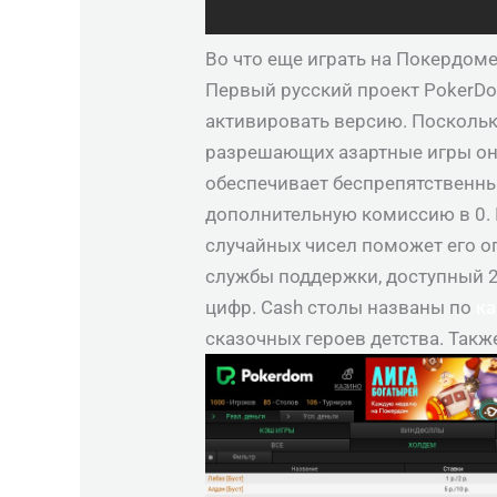
Во что еще играть на Покердом
Первый русский проект PokerDo
активировать версию. Поскольку
разрешающих азартные игры он
обеспечивает беспрепятственны
дополнительную комиссию в 0. 
случайных чисел поможет его о
службы поддержки, доступный 24
цифр. Cash столы названы по
к
сказочных героев детства. Такж