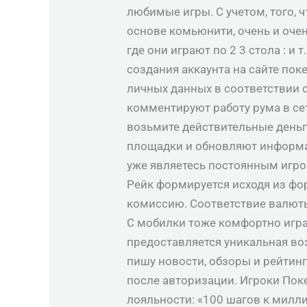
любимые игры. С учетом, того, 
основе комьюнити, очень и оче
где они играют по 2 3 стола : 
создания аккаунта на сайте пок
личных данных в соответствии 
комментируют работу рума в с
возьмите действительные деньг
площадки и обновляют информац
уже являетесь постоянным игро
Рейк формируется исходя из форм
комиссию. Соответствие валюты
С мобилки тоже комфортно играт
предоставляется уникальная во
пишу новости, обзоры и рейтинг
после авторизации. Игроки Пок
лояльности: «100 шагов к милл