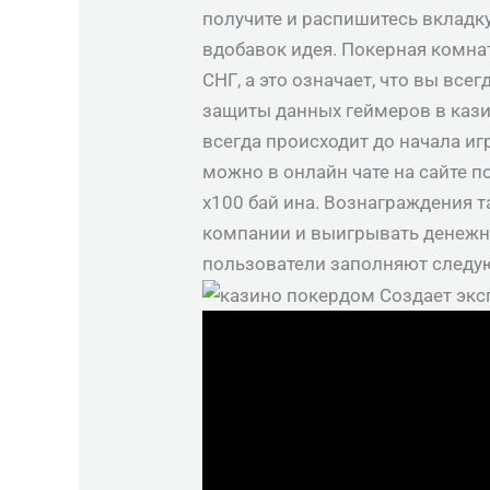
получите и распишитесь вкладк
вдобавок идея. Покерная комна
СНГ, а это означает, что вы вс
защиты данных геймеров в кази
всегда происходит до начала иг
можно в онлайн чате на сайте п
х100 бай ина. Вознаграждения т
компании и выигрывать денежны
пользователи заполняют след