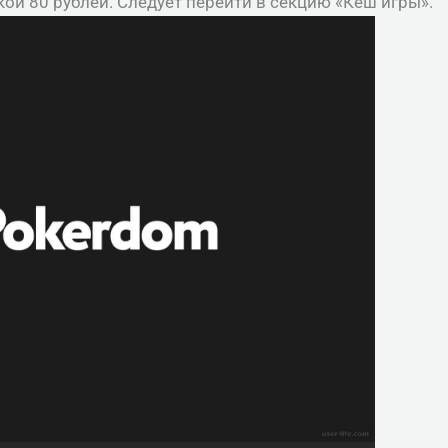
авкой 80 рублей. Следует перейти в секцию «Кеш игры».