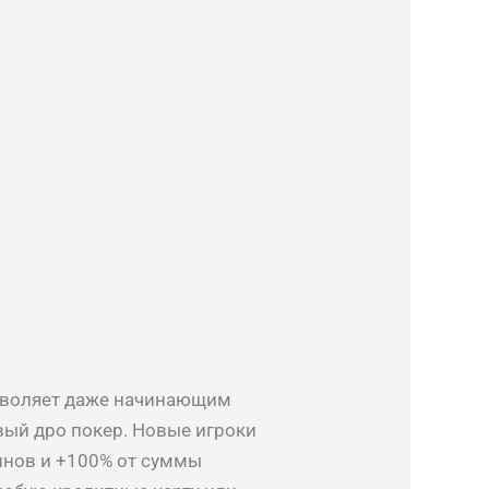
озволяет даже начинающим
вый дро покер. Новые игроки
инов и +100% от суммы