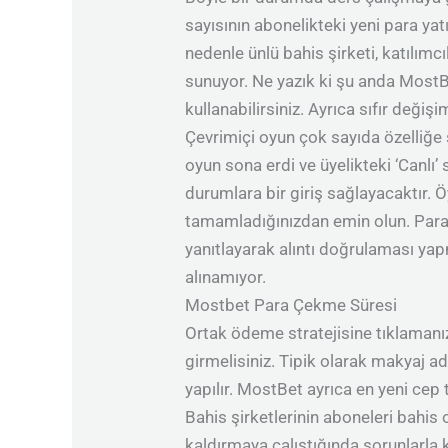
sayısının abonelikteki yeni para y
nedenle ünlü bahis şirketi, katılımc
sunuyor. Ne yazık ki şu anda MostBe
kullanabilirsiniz. Ayrıca sıfır değiş
Çevrimiçi oyun çok sayıda özelliğe s
oyun sona erdi ve üyelikteki ‘Canl
durumlara bir giriş sağlayacaktır.
tamamladığınızdan emin olun. Para ç
yanıtlayarak alıntı doğrulaması yap
alınamıyor.
Mostbet Para Çekme Süresi
Ortak ödeme stratejisine tıklamanız
girmelisiniz. Tipik olarak makyaj 
yapılır. MostBet ayrıca en yeni ce
Bahis şirketlerinin aboneleri bah
kaldırmaya çalıştığında sorunlarla k