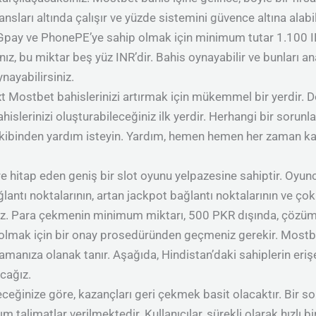
nsları altında çalışır ve yüzde sistemini güvence altına alabil
, Gpay ve PhonePE’ye sahip olmak için minimum tutar 1.100 INR
ız, bu miktar beş yüz INR’dir. Bahis oynayabilir ve bunları an
nayabilirsiniz.
ext Mostbet bahislerinizi artırmak için mükemmel bir yerdir.
ahislerinizi oluşturabileceğiniz ilk yerdir. Herhangi bir sorun
kibinden yardım isteyin. Yardım, hemen hemen her zaman kab
re hitap eden geniş bir slot oyunu yelpazesine sahiptir. Oyunc
lantı noktalarının, artan jackpot bağlantı noktalarının ve çok 
iniz. Para çekmenin minimum miktarı, 500 PKR dışında, çözüm 
lmak için bir onay prosedüründen geçmeniz gerekir. Mostbet
lamanıza olanak tanır. Aşağıda, Hindistan’daki sahiplerin erişe
cağız.
leceğinize göre, kazançları geri çekmek basit olacaktır. Bir s
talimatlar verilmektedir. Kullanıcılar, sürekli olarak hızlı bi