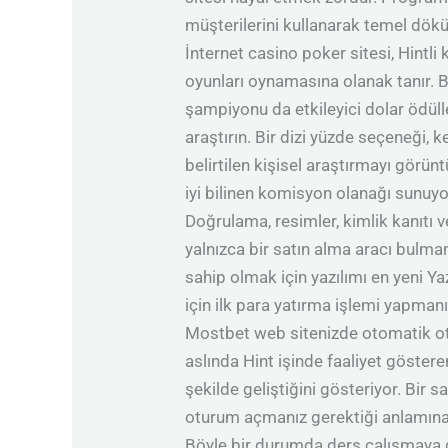
müşterilerini kullanarak temel döküm
İnternet casino poker sitesi, Hintli
oyunları oynamasına olanak tanır. Bi
şampiyonu da etkileyici dolar ödüll
araştırın. Bir dizi yüzde seçeneği, k
belirtilen kişisel araştırmayı görün
iyi bilinen komisyon olanağı sunuyo
Doğrulama, resimler, kimlik kanıtı v
yalnızca bir satın alma aracı bulman
sahip olmak için yazılımı en yeni Y
için ilk para yatırma işlemi yapma
Mostbet web sitenizde otomatik otur
aslında Hint işinde faaliyet göster
şekilde geliştiğini gösteriyor. Bir 
oturum açmanız gerektiği anlamına 
Böyle bir durumda ders çalışmaya g