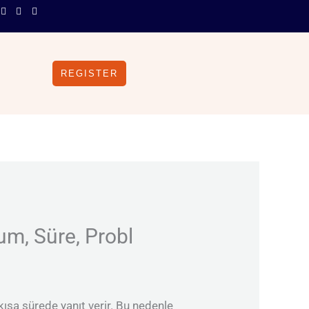
REGISTER
m, Süre, Probl
sa sürede yanıt verir. Bu nedenle