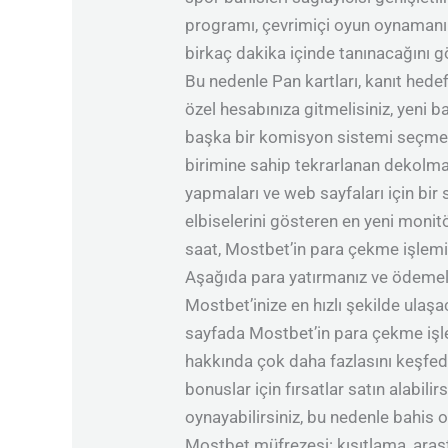
programı, çevrimiçi oyun oynamanın e
birkaç dakika içinde tanınacağını g
Bu nedenle Pan kartları, kanıt hed
özel hesabınıza gitmelisiniz, yeni
başka bir komisyon sistemi seçmeni
birimine sahip tekrarlanan dekolma
yapmaları ve web sayfaları için bir 
elbiselerini gösteren en yeni monitör
saat, Mostbet’in para çekme işlemin
Aşağıda para yatırmanız ve ödemeler
Mostbet’inize en hızlı şekilde ulaşa
sayfada Mostbet’in para çekme işlem
hakkında çok daha fazlasını keşfedeb
bonuslar için fırsatlar satın alabili
oynayabilirsiniz, bu nedenle bahis o
Mostbet müfrezesi: kısıtlama, araşt