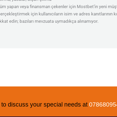
öküm yapan veya finansman çekenler için Mostbet’in yeni müş
gerçekleştirmek için kullanıcıların isim ve adres kanıtlarının 
ikkat edin; bazıları mevzuata uymadıkça alınamıyor.
 to discuss your special needs at
07868095