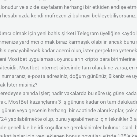
nudur ve siz de sayfaların herhangi bir etkiden endişe etmek
a hesabınızda kendi müfrezenizi bulmayı bekleyebiliyorsanız,
ımcı olmak için yeni bahis şirketi Telegram üyeliğine kaydo
zinmenize yardımcı olmak biraz karmaşık olabilir, ancak bunu
bahis oynayabilecek kadar acemi olun, ister gerçekten yetenekl
. Yeni Mostbet uygulaması, oyuncuların kripto para birimlerin
itesidir. Mostbet internet sitesinde tam olarak ne varsa, en 
m numaranız, e-posta adresiniz, doğum gününüz, ülkeniz ve uyg
ak İster misiniz?
neredeyse anında işler; nadir vakalarda bu süre üç güne kadar
larak, MostBet kazançlarını 3 iş gününe kadar on tam dakikad
ikle günün veya gecenin herhangi bir saatinde alanı kaplar, çok
24 yapılabilmekte olup, bunu yapabilmeniz için teknikler 3 a
e genellikle belirli koşullar ve gereksinimler bulunur. Canlı 
katılanlar için, yeni eklenen bonus boyutları yüzde 125’e kad