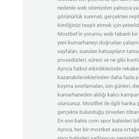
nedenle web sitenizden yalnızca y
görünürlük sunmalı, gerçekten reş
kimliğinizi tespit etmek için yeterli
Mostbet’in yorumu, web tabanlı bir 
yeni kumarhaneyi doğrudan çalışma 
sayfaları, sunulan katsayıların tam
prosedürleri, süresi ve ne gibi kısı
Ayrıca futbol etkinliklerinde reka
kazanabileceklerinden daha fazla par
koyma sınırlamaları, izin günleri, de
kumarhaneden aldığı kalıcı kampanyal
olursunuz. MostBet ile ilgili harika
gerçekte bulunduğu zirveden itibare
En son bahis com spor bahisleri bil
Ayrıca, her bir mostbet asya ortağın
spor bahisleri sağlayıcısı genişletil