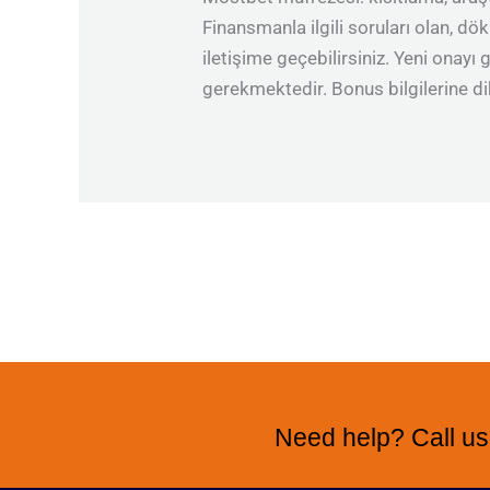
Finansmanla ilgili soruları olan, d
iletişime geçebilirsiniz. Yeni onayı 
gerekmektedir. Bonus bilgilerine d
←
Previous Post
Need help? Call us