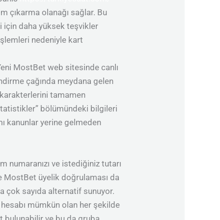
ım çıkarma olanağı sağlar. Bu
i için daha yüksek teşvikler
işlemleri nedeniyle kart
. Yeni MostBet web sitesinde canlı
rlendirme çağında meydana gelen
 karakterlerini tamamen
atistikler” bölümündeki bilgileri
smı kanunlar yerine gelmeden
m numaranızı ve istediğiniz tutarı
rde MostBet üyelik doğrulaması da
 çok sayıda alternatif sunuyor.
n hesabı mümkün olan her şekilde
at bulunabilir ve bu da gruba