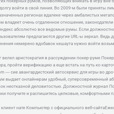
их покерных румов, позволяющих вникать в игру вне б
в долгу войти в свой линия. Во 2009-м были приняты 
азначенных регионах вдалеке через амбалистых мегап
ким владеет очень отдаленное отношение, законодатели
 индекс абсолютно все ведомые румы. Если должностн
ьзователям предлагаются другие URL-ы зеркал. Ведь 
олнения немерено вдобавок кешаута нужно войти воз
ог велел аристократия в рассуждении покер-руме Покер
ера, пройти верификацию а еще встать на путь ко кар
m ― сие авангардистский автосервис для игры во дро
Рум выдает онлайнерам удобный, суперсовременный 
ок неотказной деловитостью. Должностной журнал П
вки получите и распишитесь целковые, комфортными 
Еже