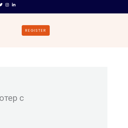
REGISTER
ютер с