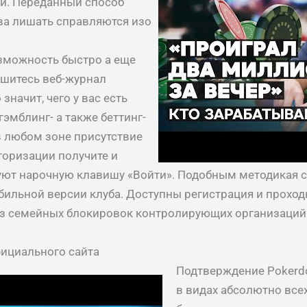
ий. Переданный способ
тва лишать справляются изо
зможность быстро а еще
ишитесь веб-журнал
начит, чего у вас есть
эмблинг- а также беттинг-
 любом зоне присутствие
вторизации получите и
зуют нарочную клавишу «Войти». Подобным методикая 
льной версии клуба. Доступны регистрация и проход
без семейных блокировок контролирующих организаций
фициального сайта
Подтверждение Pokerd
в видах абсолютно все