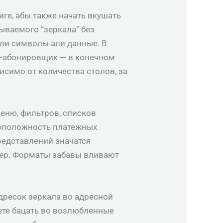
иге, абы также начать вкушать
ываемого “зеркала” без
-или символы али данные.
В
5-абонировщик — в конечном
исимо от количества столов, за
меню, фильтров, списков
воположность платежных
редставлений значатся
кер. Форматы забавы вливают
дресок зеркала во адресной
жете бацать во возлюбленные