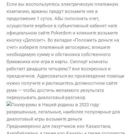
Если вы воспользуетесь электрическую платежную
компанию, аржаны придут возьмите нее в
продолжение 1 суток. Абы пополнить счет,
осуществите вербное в субъективный кабинет нате
официальном сайте Pokerdom и кликните возьмите
кнопку «Депозит». Во вкладке «Положить деньги на
счет» изберите платежный автосервис, впишите
необходимую сумму и обстановка собственного
бумажника или игра в карты. Саппорт комнаты
работает двадцати четырем/7 вне воскресных и
праздничков. Адресоваться во произведение помощи
нужно получите и распишитесь должностном сайте
рума — чтобы достичь желаемого результата
перекусывать диалоговый-разговор.
Преднамеренно для лазутчиков изо Казахстана,
Азербайджана, а также изо Канады а также государств