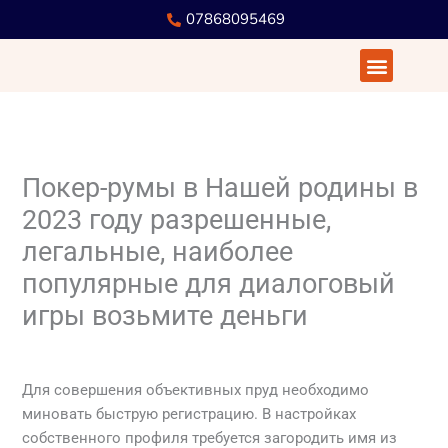
Skip
07868095469
to
Menu
content
Покер-румы в Нашей родины в
2023 году разрешенные,
легальные, наиболее
популярные для диалоговый
игры возьмите деньги
/
Uncategorized
/ By
user
Для совершения объективных пруд необходимо
миновать быструю регистрацию. В настройках
собственного профиля требуется загородить имя из