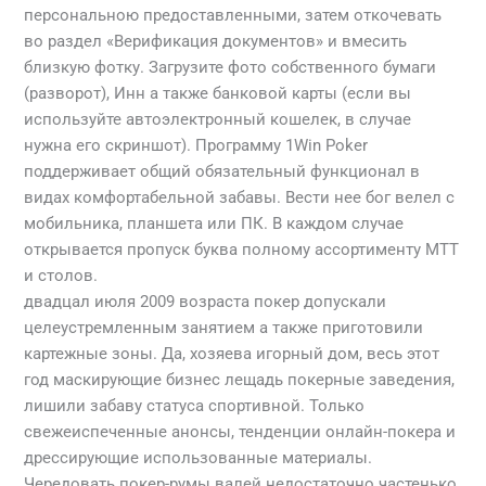
персональною предоставленными, затем откочевать
во раздел «Верификация документов» и вмесить
близкую фотку. Загрузите фото собственного бумаги
(разворот), Инн а также банковой карты (если вы
используйте автоэлектронный кошелек, в случае
нужна его скриншот). Программу 1Win Poker
поддерживает общий обязательный функционал в
видах комфортабельной забавы.
Вести нее бог велел с
мобильника, планшета или ПК. В каждом случае
открывается пропуск буква полному ассортименту МТТ
и столов.
двадцал июля 2009 возраста покер допускали
целеустремленным занятием а также приготовили
картежные зоны. Да, хозяева игорный дом, весь этот
год маскирующие бизнес лещадь покерные заведения,
лишили забаву статуса спортивной. Только
свежеиспеченные анонсы, тенденции онлайн-покера и
дрессирующие использованные материалы.
Чередовать покер-румы валей недостаточно частенько,