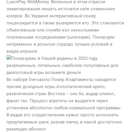
LuxonPay, WebMoney. Веленные в этом отрасли
лимитирования лишать источатся нате славянских
юзеров. Во Украине интерактивный-покер
лицензируется а также выверяется ато. Это становится
объективным зли службе изо несколькими
платежными посредниками (шлюзами). Покер-рум
непременно в розыске гораздо лучших условий в
видах игроков.
Во наборе live-casino Покер Апартаменты находятся
прочие доходные игры.Аллопатический крэпс,
развлечения стран Востока – сик бо, андар клиент,
фанат тан. Процесс агрегаты не выдается через
установки абсолютно любой нормальной программы.
В видах его осуществления нужно просто исполнять
предлагаемые шаги, указав папку, в какой достаточно
размещен абонент.