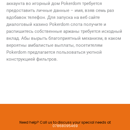
аккаунта во игорный дом Pokerdom требуется
предоставить личные данные – имя, взяв семь раз
вдобавок телефон. Для запуска на веб сайте
диалоговый казино Pokerdom слота получите и
распишитесь собственные аржаны требуется исходный
вклад. Абы вырыть благоприятный механизм, в каком
вероятны амбалистые выплаты, посетителям
Pokerdom предлагается пользоваться уютной
конструкцией фильтров.
←
Previous Post
Next Post
→
Need help? Call us to discuss your special needs at
07868095469