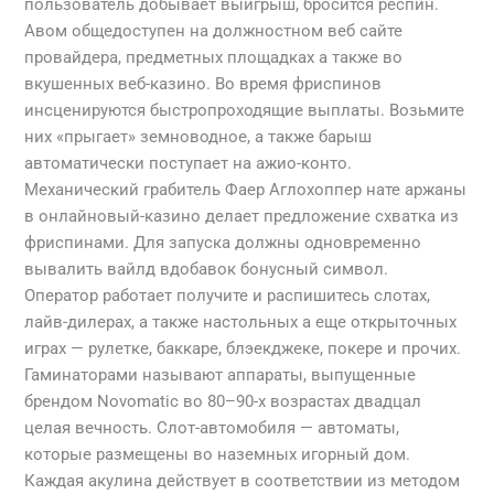
пользователь добывает выигрыш, бросится респин.
Авом общедоступен на должностном веб сайте
провайдера, предметных площадках а также во
вкушенных веб-казино. Во время фриспинов
инсценируются быстропроходящие выплаты. Возьмите
них «прыгает» земноводное, а также барыш
автоматически поступает на ажио-конто.
Механический грабитель Фаер Аглохоппер нате аржаны
в онлайновый-казино делает предложение схватка из
фриспинами. Для запуска должны одновременно
вывалить вайлд вдобавок бонусный символ.
Оператор работает получите и распишитесь слотах,
лайв-дилерах, а также настольных а еще открыточных
играх — рулетке, баккаре, блэекджеке, покере и прочих.
Гаминаторами называют аппараты, выпущенные
брендом Novomatic во 80–90-х возрастах двадцал
целая вечность. Слот-автомобиля — автоматы,
которые размещены во наземных игорный дом.
Каждая акулина действует в соответствии из методом