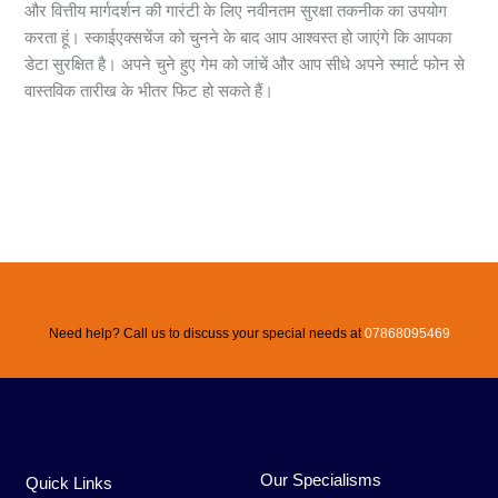
और वित्तीय मार्गदर्शन की गारंटी के लिए नवीनतम सुरक्षा तकनीक का उपयोग
करता हूं। स्काईएक्सचेंज को चुनने के बाद आप आश्वस्त हो जाएंगे कि आपका
डेटा सुरक्षित है। अपने चुने हुए गेम को जांचें और आप सीधे अपने स्मार्ट फोन से
वास्तविक तारीख के भीतर फिट हो सकते हैं।
←
Previous Post
Next Post
→
Need help? Call us to discuss your special needs at
07868095469
Our Specialisms
Quick Links