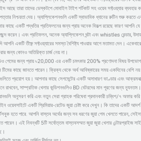
ইস আছে তারা তাদের ডেস্কটপে মোবাইল টাইপ শর্টকাট সহ ওয়েব সফ্টওয়্যার ব্যবহার
াপত্তার নিশ্চয়তা দেয়। অ্যাপ্লিকেশনগুলি একটি স্বাভাবিক ধ্যানের রুটিন শুরু করত
 কাছে একটি পদ্ধতির প্রতিফলনের জন্য প্রায় অনেক বিকল্প রয়েছে কারণ আপনি যে
তে পছন্দ করেন। এবং প্রতিফলন, অনেক অ্যাপ্লিকেশন ঘন্টা এবং whistles রেন্ডার, উ
ি আপনি একটি তীক্ষ্ণ সফ্টওয়্যারের সমস্ত বৈশিষ্ট্য পাওয়ার আগে মতামত দেন। একেবারে
করার জন্য কোনও অতিরিক্ত চার্জ নেয় না।
ডিও গেমের জন্য প্রায় ৳20,000 এর একটি চমৎকার 200% প্রণোদনা বিষয় উপভো
ার্ভিস টিমের কাছে জানতে পারেন। ক্রিক্য থেকে অর্থ আবিষ্কারের সময় একদিনের বেশ
লিতে প্রয়োগ হয়। আপনার কাছে সেগমেন্টের একটি অসাধারণ ভাণ্ডার এবং আক্রম
ু মনে রাখবেন, সাম্প্রতিক খেলার কন্ডিশনগুলিও BD বেটরদের মান পূরণের জন্য ন্যূনতম
বিধানগুলি অনুসরণ করি এবং নতুন সেরা গ্রাহক পরিষেবা প্রদানকারী চব্বিশ/৭ অফার
ইন ওয়েবসাইটে একটি প্রিমিয়ার-রেটেড জুয়া চেষ্টা করে দেখুন। কি তাদের একটি আদর্শ 
োর্টসবুক হতে পারে. আপনি বাস্তব অর্থের জন্য সব ধরণের জুয়া গেম খেলতে পারেন, সে
পারেন। এই নিবন্ধটি 5টি সর্বোত্তম বাস্তবসম্মত জুয়া জুয়া খেলার এন্টারপ্রাইজ স
েছে।
ি সত্যিই সহজ এবং অর্জিত দীর্ঘতর নয়।