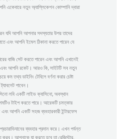
নি একেবারে নতুন অ্যাপ্লিকেশন কোম্পানি দ্বারা
 পারেন যদি আপনি আপনার সদস্যতার উপর তাদের
 পেতে এবং আপনি ইমেল ঠিকানা করতে পারেন যে
 অপরের বাজি সেট করতে পারেন এবং আপনি এখানেই
নগদ এবং আপনি রকেট। আরও কি, সাইটটি সব নতুন
 কম তথ্য ডাইনিং টেবিলে বর্ণনা করার চেষ্টা
 ট্যাবলেট পাবেন।
াসিনো লবি একটি লাইভ ক্যাসিনো, অবস্থান
ুন গেমটিও টাইপ করতে পারে। আরেকটি চমত্কার
ছে এবং আপনি একটি সহজ ব্যবহারকারী ইন্টারফেস
্রচারাভিযানের ব্যবহার প্রদান করে। এখন পর্যন্ত
য়িত করব। আপনাকে যা করতে হবে তা রেজিস্টার,