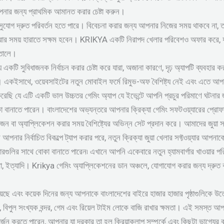
পনার জন্য প্রাথমিক আমানত করার চেষ্টা করুন।
সুযোগ দ্রুত পরিবর্তন হতে পারে। বিবেচনা করার জন্য আপনার নিজের সময় থাকবে না,
া করার সময় হারাতে সক্ষম হবেন। KRIKYA একটি নিরাপদ খেলার পরিবেশও অফার করে, যা
 তোলে।
কটি সুবিধাজনক নির্বাচন করার চেষ্টা করে যারা, অজানা কারণে, দৃঢ় অ্যাপটি ব্যবহার করতে 
কইসাথে, ওয়েবসাইটের নতুন মোবাইল ফর্মে রিমুভ-অফ বৈশিষ্ট্য নেই এবং এতে আপনার 
রেছি যে এটি একটি ভাল উচ্চতর গেমিং অ্যাপ যে ইভেন্টে আপনি প্রচুর পরিমাণে ঘটনার জন্
 বানাতে পারেন। বাংলাদেশের অভ্যন্তরে আপনার ক্রিক্যা গেমিং সফটওয়্যারের প্রো
বা অ্যাপ্লিকেশন করার সময় বৈশিষ্ট্যের অভিন্ন সেট প্রদান করে। আমাদের জুয়া সং
র নির্বাচিত বিকল্পে ট্যাপ করার পরে, নতুন ক্রিক্যা জুয়া খেলার সফ্টওয়্যার আপনাকে 
ল্টারগুলির সাথে বোকা বানাতে পারেন৷ এখানে আপনি একেবারে নতুন হ্যামবার্গার খাওয়ার পর
যবস্থা, ইত্যাদি। Krikya গেমিং অ্যাপ্লিকেশনের ডান অঞ্চলে, যোগাযোগ করার জন্য দ্রুত 
েছে এবং কয়েক দিনের জন্য আপনাকে বাংলাদেশের বাইরে হাজার হাজার পৃষ্ঠাগুলিকে উ
, বিপুল সংখ্যক বন্দর, গেম এবং রিয়েল টাইম লোকে বাজি রাখার ক্ষমতা। এই সমস্ত
র্জন করতে পারেন, আপনার যা দরকার তা হল ক্রিয়াকলাপ সম্পর্কে এবং কিছুটা ভাগ্যের ব