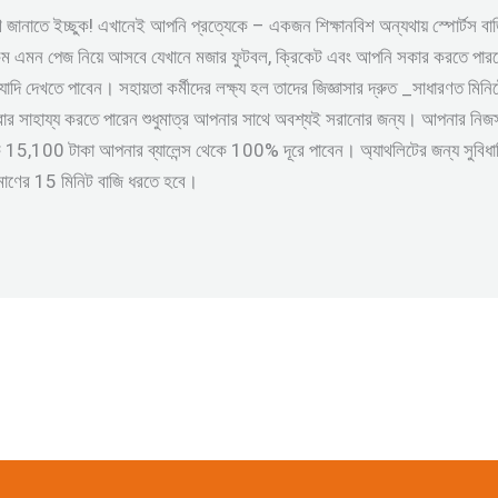
জানাতে ইচ্ছুক! এখানেই আপনি প্রত্যেকে – একজন শিক্ষানবিশ অন্যথায় স্পোর্টস বাজি
্যা কম এমন পেজ নিয়ে আসবে যেখানে মজার ফুটবল, ক্রিকেট এবং আপনি সকার করতে প
ি দেখতে পাবেন। সহায়তা কর্মীদের লক্ষ্য হল তাদের জিজ্ঞাসার দ্রুত _সাধারণত মিনিটে
বার সাহায্য করতে পারেন শুধুমাত্র আপনার সাথে অবশ্যই সরানোর জন্য। আপনার নিজস্
ে 15,100 টাকা আপনার ব্যালেন্স থেকে 100% দূরে পাবেন। অ্যাথলিটের জন্য সুবিধা
মাণের 15 মিনিট বাজি ধরতে হবে।