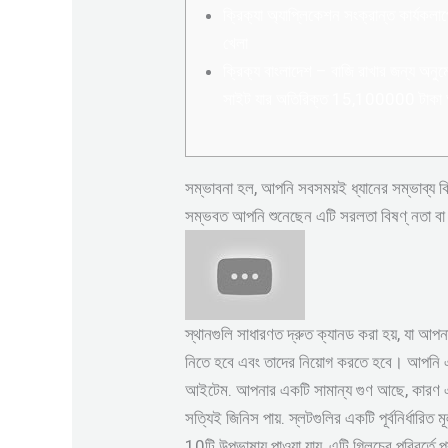
ক্রিক্যা অ্যাপ্লিকেশন সংক্রান্ত কার্যকলাপ
খেলা
ক্রিক্য বাংলাদেশ – বাজি রাখার জন্য অনুম
সাইট যার অতিরিক্ত 15,100000 টাকা
সম্ভাবনা হল, আপনি সবসময়ই ধ্যানের সম্ভাব্য ক
সম্ভবত আপনি শুনেছেন এটি সরলতা বিষণ্
নতা বা
স্থানগুলি সাধারণত দ্রুত ক্যানড করা হয়, যা আপ
নিতে হবে এবং তাদের নিয়োগ করতে হবে। আপনি একট
আইটেম. আপনার একটি সামান্য গুণ আছে, কারণ এজেন
সত্যিই জিনিস পায়. স্লটগুলির একটি পূর্বনির্ধার
10টি উপভাষায় পাওয়া যায়, এটি গ্লিচের পরিবর্ত