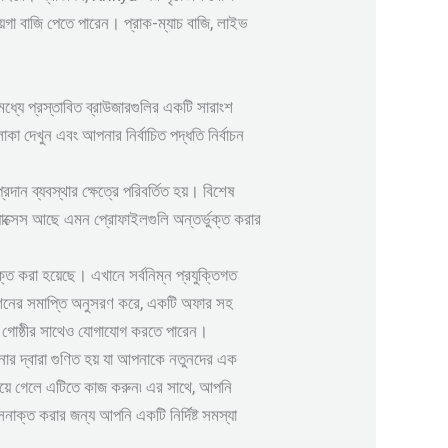
গা বাজি পেতে পারেন। প্রাক-ম্যাচ বাজি, লাইভ
মধ্যে প্রস্তাবিত ব্রাউজারগুলির একটি সারাংশ
দেখুন এবং আপনার নির্বাচিত পদ্ধতি নির্বাচন
দান ব্যবস্থার ক্ষেত্রে পরিবর্তিত হয়। বিশেষ
যাক্সেস আছে এমন প্রোফাইলগুলি অন্তর্ভুক্ত করার
্ত করা হয়েছে। এখানে সর্বনিম্ন প্রযুক্তিগত
িপশনের সমাপ্তি অনুসরণ করে, একটি অফার সহ
তা গোষ্ঠীর সাথেও যোগাযোগ করতে পারেন।
নার দ্বারা গুণিত হয় যা আপনাকে নতুনদের এক
হয়ে গেলে এটিতে কাজ করুন৷ এর সাথে, আপনি
সনাক্ত করার জন্য আপনি একটি নির্দিষ্ট সমস্যা