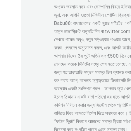
অংকের জয়লাভ করে এবং কোম্পানির বিষয়ে ইতিবাচ
জুয়া, এবং আপনি হয়তো ডিজিটাল স্পোর্টস ক্রিক্
Babu88: বাংলাদেশের একটি জুয়ার সাইটের এক
আনন্দ জাভাস্ক্রিপ্ট অনুমতি দিন বা twitter.com 
দেখতে পারেন৷ তবুও, নতুন সফ্টওয়্যার পাওয়ার
করুন. লেনদেন অনুমোদন করুন, এবং আপনি অর্থায
আপনার নিজের 3য় পুটে অতিরিক্ত €500 দিয়ে বোকা ব
লেনদেন কয়েক মিনিটের মধ্যে শেষ হতে চলেছে, এব
জন্য যত তাড়াতাড়ি সম্ভব সমস্ত ডিল ক্যানড কর
শুরু করার আগে, আপনার অ্যান্ড্রয়েড ডিভাইসটি ন
অবস্থার একটি সংক্ষিপ্ত গ্রুপ। আপনার জুয়া খ
ইমেল ঠিকানায় একটি বার্তা পাঠানো হয় যাতে আপ
কমিশন নির্বাচন করার জন্য সিস্টেম থেকে প্রতিটি
বাজিতে ফিরে আসতে নির্দেশ দিতে সহায়তা করে। 
“ফাইন প্রিন্ট” বিভাগে আমাদের সমস্ত ক্রিয়া সফ্
বিবেচনা করে সংগঠিত পাবেন এমন সমস্ত তথ্য।