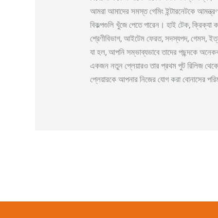
আমরা আমাদের সমস্ত গেমিং ইন্টারনেটকে আমন্ত্রণ 
বিকল্পগুলি খুঁজে পেতে পারেন। হাই টেক, ক্রিক
শ্রেণীবিভাগ, আইটেম ফেরত, সদস্যপদ, গেমস, ইত্যাদ
যা হল, আপনি সম্ভাব্যভাবে তাদের পছন্দকে অনেক
একজন নতুন প্লেয়ারও তার প্রথম পুট রিলিজ থেক
প্লেয়ারকে আপনার নিজের যোগ করা বোনাসের পরি
←
Previous Post