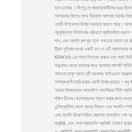
হতে চলেছে। কিন্তু যে ব্যবহারকারীদের ios ডিভা
সদস্যতার বিলের সাথে ক্রিক্যা আপনার অর্থের নির
একটি উপভোগ্য উপায় সরবরাহ করতে পারে। আপনার
প্রযুক্তিগত নির্দেশনার পরিবর্তে প্রতিফলিত কর
গান, এবং আপনি গল্প ঘুম হবে. সবচেয়ে ভালো হয় যদ
ট্রিক সুবিধার মধ্যে একটি হল যে এটি স্থানান্তর 
KRIKYA-এর সাথে নিবন্ধন করুন এবং স্লট ভি
সন্ধ্যায়ও বাংলা ব্যবহার করে আপনার সাপোর্ট স
আলতো চাপুন যাতে এটি আপনার আইওএস সরঞ্জামগু
ভবিষ্যদ্বাণী তৈরি করার একটি উপায় রয়েছে। শুধ
আমরা বিশুদ্ধভাবে অনলাইন গোপনীয়তা নীতি প্র
দক্ষিণ চীনের খেলোয়াড়দের গ্রহণ করার জন্য অনলা
এন্টারপ্রাইজ থেকে তাদের দ্বিগুণ এবং আপনি স্প
এবং আপনি রিয়েল টাইম ব্রোকার অনলাইন গেম হতে 
বাবু88, এবং মেগা গ্যাম্বলিং প্রতিষ্ঠা গ্লোবে রয়
স্পষ্টতই, নতুন অ্যাকাউন্ট মেম্বারশিপ পদ্ধতিট