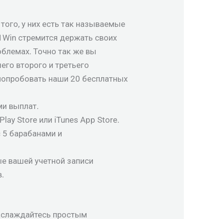
того, у них есть так называемые
1Win стремится держать своих
облемах. Точно так же вы
его второго и третьего
 попробовать наши 20 бесплатных
ми выплат.
ay Store или iTunes App Store.
 5 барабанами и
ые вашей учетной записи
.
наслаждайтесь простым