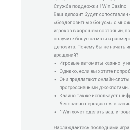
Служба поддержки 1Win Casino
Ваш депозит будет сопоставлен 
«бездепозитные бонусы» с множ
игроков в хорошем состоянии, по
получите бонус на матч в размер
депозита. Почему бы не начать и
вращений?
Игровые автоматы казино: у н
Однако, если вы хотите попроб
Они предлагают онлайн-слоты 
прогрессивными джекпотами.
Казино также использует шифр
безопасно передаются в казин
1Win хочет сделать ваш игро
Наслаждайтесь последними играм