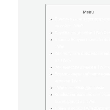
Menu
Почему нужно зарегистриро
на сайте 1Win?
Служба поддержки 1Win Cas
Акции и бонусы в онлайн ка
1Win
Как получить бездепозитны
от 1Win?
Как вывести деньги в 1Win 
Возможности кабинета нов
игроков 1Win
1Win с живыми дилерами
Конфиденциальность и гара
безопасности с 1Win
Полный обзор 1Win 2022 иг