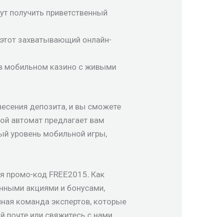
гут получить приветственный
 этот захватывающий онлайн-
 в мобильном казино с живыми
несения депозита, и вы сможете
ой автомат предлагает вам
ый уровень мобильной игры,
уя промо-код FREE2015. Как
нными акциями и бонусами,
чная команда экспертов, которые
й почте или свяжитесь с нами