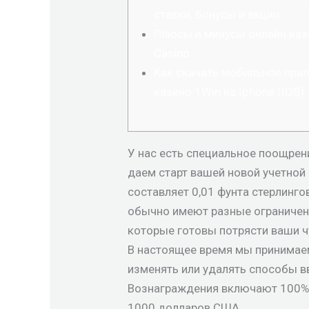
ставки, бонусы и акции
Плюсы и минусы онлайн каз
Casino
Как скачать мобильное при
казино 1Win на Iphone (IOS)
У нас есть специальное поощрени
даем старт вашей новой учетной
составляет 0,01 фунта стерлинго
обычно имеют разные ограничени
которые готовы потрясти ваши ч
В настоящее время мы принимае
изменять или удалять способы в
Вознаграждения включают 100% 
1000 долларов США.