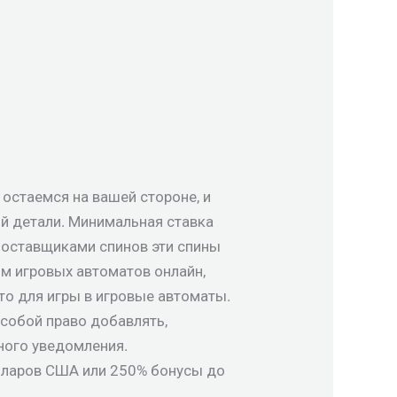
 остаемся на вашей стороне, и
ой детали. Минимальная ставка
 поставщиками спинов эти спины
м игровых автоматов онлайн,
то для игры в игровые автоматы.
собой право добавлять,
ного уведомления.
лларов США или 250% бонусы до