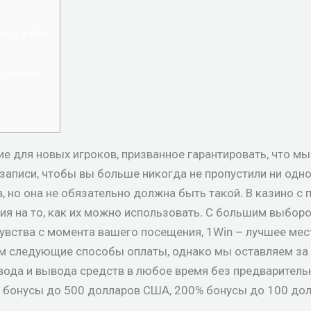
ино 1Win
ложение
е для новых игроков, призванное гарантировать, что мы
 записи, чтобы вы больше никогда не пропустили ни одн
в, но она не обязательно должна быть такой. В казино с
я на то, как их можно использовать. С большим выборо
увства с момента вашего посещения, 1Win – лучшее мес
м следующие способы оплаты, однако мы оставляем за 
вода и вывода средств в любое время без предваритель
бонусы до 500 долларов США, 200% бонусы до 100 до