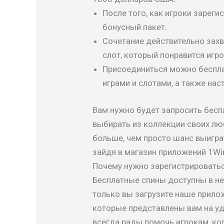
После того, как игроки зарег
бонусный пакет.
Сочетание действительно зах
слот, который понравится игро
Присоединиться можно беспла
играми и слотами, а также на
Вам нужно будет запросить беспл
выбирать из коллекции своих лю
больше, чем просто шанс выигра
зайдя в магазин приложений 1Wi
Почему нужно зарегистрироватьс
Бесплатные спины доступны в не
только вы загрузите наше прил
которые представлены вам на уд
всегда рады помочь игрокам, ко