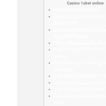
Casino 1xbet online
Мобильная версия 1xbet
Зеркало официального сай
казино 1xbet
Актуальное зеркало 1xbet н
сегодняшний день
1xbet – официальный сайт 
Отзывы игроков о казино 1
Casino
Быстрый вход в 1xbet клуб 
зеркалом
Акции и бонусы в казино 1x
Зеркало официального сайт
Популярные игры в казино 
Мобильная и скачиваемая 
1xbet