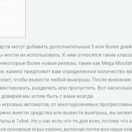
казино
 1xbet
ств могут добавить дополнительные 3 или более дней 
вы могли их использовать. К ним относятся такие класс
е некоторые более новые релизы, такие как Mega Moolah 
, казино предложит вам определенное количество вр
озит, чтобы вывести любой выигрыш. После внесения 
нвестировать, разделить или пропустить. Вот наскольк
оверия мы хотим быть с вами всегда.
 игровых автоматов, от многоуровневых прогрессивн
ужно внести средства или вывести выигрыш, вы может
аты в 1xbet. Но у нас есть что-то для всех, потому чт
все основные игры казино, включая почти все наши кл