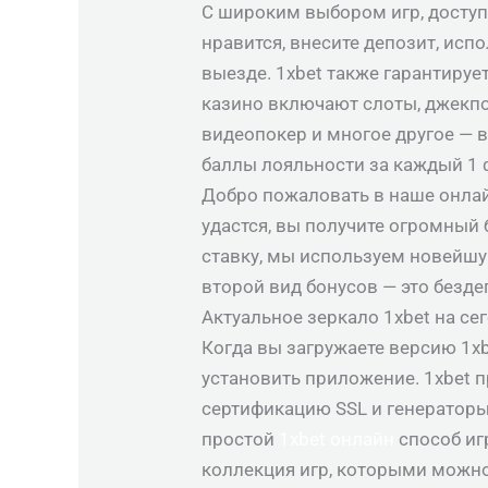
С широким выбором игр, доступ
нравится, внесите депозит, исп
выезде. 1xbet также гарантируе
казино включают слоты, джекпот
видеопокер и многое другое — 
баллы лояльности за каждый 1 ф
Добро пожаловать в наше онлай
удастся, вы получите огромный 
ставку, мы используем новейшу
второй вид бонусов — это безд
Актуальное зеркало 1xbet на с
Когда вы загружаете версию 1xb
установить приложение. 1xbet 
сертификацию SSL и генераторы
простой
1xbet онлайн
способ иг
коллекция игр, которыми можно