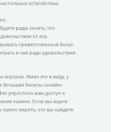
 настольных устройствах,
но.
удете рады узнать, что
довольствие от игр.
ировать приветственный бонус.
играть в них ради удовольствия
 игроков. Имея это в виду, у
ые большие бонусы онлайн-
bet упростило вам доступ к
жение казино. Если вы ищете
 смело верить, что вы найдете