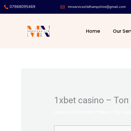
Skip
07868095469
mnservicesltdhampshire@gmail.com
to
content
Home
Our Ser
1xbet casino – Топ
Leave a Comment
/
News
/ By
use