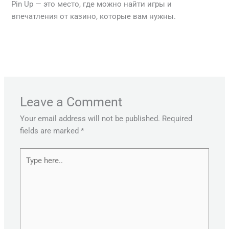
Pin Up — это место, где можно найти игры и
впечатления от казино, которые вам нужны.
←
Previous Post
Next Post
→
Leave a Comment
Your email address will not be published.
Required
fields are marked
*
Type
here..