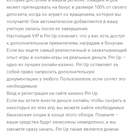
которые доступны в вашем регионе. Каждый игрок
может претендовать на бонус в размере 100% от своего
депозита, когда он играет со вращением, которое вы
получаете! Они автоматически добавляются в вашу
учетную запись после ее завершения.
Настоящий VIP в Pin Up означает, что у вас есть доступ
к дополнительным привилегиям, наградам и бонусам.
Если вы ищете самый реалистичный и захватывающий
опыт игры в онлайн-игры на реальные деньги, Pin Up —
одно из лучших онлайн-казино. Pin Up оставляет за
собой право запросить дополнительную
документацию у любого Пользователя, если сочтет это
необходимым.
Вход и регистрация на сайте казино Pin Up
Если вы хотите внести деньги онлайн, чтобы сыграть в
некоторые из этих игр, вы можете найти необходимые
банковские опции в конце этого обзора. Помните –
ваши средства будут зачислены немедленно, и вы
сможете сразу начать. Pin Up также является домом