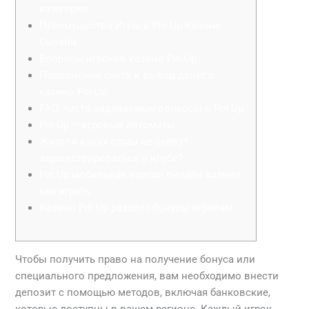
категории
Преимущества Игры в Pin Up Казино
Онлайн
Вопросы игроков казино Pin Up
Пополнение счета и вывод денег в
казино Pin Up
FAQ: часто задаваемые вопросы о Pin Up
Pin Up – игровые автоматы
Жители каких стран не смогут
зарегистрироваться в клубе?
Pin Up мобильная версия онлайн казино:
как играть
Казино Pin Up раздает бонусы игрокам
Чтобы получить право на получение бонуса или
специального предложения, вам необходимо внести
депозит с помощью методов, включая банковские,