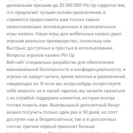
денежными призами до $5 000 000! Pin Up гордится тем,
что предлагает лучшие онлайн-развлечения, и
стремится предоставить вам только самые
захватывающие, инновационные и увлекательные
игры казино. Наши игры для мобильных казино дают
игрокам реальное преимущество, поскольку они
быстрые, доступные и простые в использовании.
Вопросы игроков казино Pin Up
Веб-сайт специально разработан для обеспечения
максимальной безопасности и конфиденциальности, и
игроки не найдут ничего, кроме веселья и развлечений,
ожидающих их. И если вы когда-нибудь почувствуете
себя немного не в своей тарелке, вы можете связаться
с их службой поддержки клиентов, которая всегда
готова помочь вам. Выигрышный депозитный бонус
можно получить только один раз в 90 дней, но слот
доступен как в бездепозитных, так и в депозитных
слотах, причем первый приносит больше