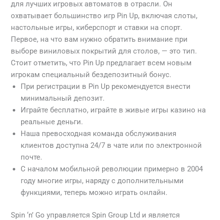
для лучших игровых автоматов в отрасли. Он
охватывает большинство игр Pin Up, включая слоты,
настольные игры, киберспорт и ставки на спорт.
Первое, на что вам нужно обратить внимание при
выборе виниловых покрытий для столов, — это тип.
Стоит отметить, что Pin Up предлагает всем новым
игрокам специальный бездепозитный бонус.
При регистрации в Pin Up рекомендуется внести
минимальный депозит.
Играйте бесплатно, играйте в живые игры казино на
реальные деньги.
Наша превосходная команда обслуживания
клиентов доступна 24/7 в чате или по электронной
почте.
С началом мобильной революции примерно в 2004
году многие игры, наряду с дополнительными
функциями, теперь можно играть онлайн.
Spin ‘n’ Go управляется Spin Group Ltd и является