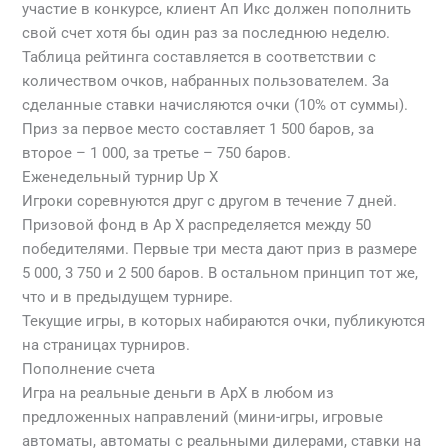
участие в конкурсе, клиент Ап Икс должен пополнить
свой счет хотя бы один раз за последнюю неделю.
Таблица рейтинга составляется в соответствии с
количеством очков, набранных пользователем. За
сделанные ставки начисляются очки (10% от суммы).
Приз за первое место составляет 1 500 баров, за
второе – 1 000, за третье – 750 баров.
Еженедельный турнир Up X
Игроки соревнуются друг с другом в течение 7 дней.
Призовой фонд в Ap X распределяется между 50
победителями. Первые три места дают приз в размере
5 000, 3 750 и 2 500 баров. В остальном принцип тот же,
что и в предыдущем турнире.
Текущие игры, в которых набираются очки, публикуются
на страницах турниров.
Пополнение счета
Игра на реальные деньги в ApX в любом из
предложенных направлений (мини-игры, игровые
автоматы, автоматы с реальными дилерами, ставки на