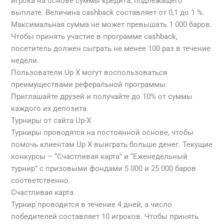
игрока на основе суммы кредита, подлежащего
выплате. Величина cashback составляет от 0,1 до 1 %.
Максимальная сумма не может превышать 1 000 баров.
Чтобы принять участие в программе cashback,
посетитель должен сыграть не менее 100 раз в течение
недели.
Пользователи Up X могут воспользоваться
преимуществами реферальной программы.
Приглашайте друзей и получайте до 10% от суммы
каждого их депозита.
Турниры от сайта Up-X
Турниры проводятся на постоянной основе, чтобы
помочь клиентам Up X выиграть больше денег. Текущие
конкурсы – “Счастливая карта” и “Еженедельный
турнир” с призовыми фондами 5 000 и 25 000 баров
соответственно.
Счастливая карта
Турнир проводится в течение 4 дней, а число
победителей составляет 10 игроков. Чтобы принять