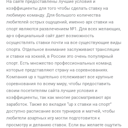
На сайте предоставлены лучшие условия и
коэффициенты для того чтобы сделать ставку на
любимую команду. Для большого количества
любителей острых ощущений, именно apx ставки на
спорт являются развлечением №1. Для всех желающих,
ap-x официальный сайт дает возможность
осуществлять ставки почти на все существующие виды
спорта. Отдельное внимание заслуживают трансляции
и ставки на хоккей, в России это очень популярный
спорт. Есть множество профессиональных команд
которые представляют страну на соревнованиях.
Компания up x тщательно отслеживает все крупные
соревнования по всему миру, чтобы предоставить
своим посетителям сайта лучшие условия и
коэффициенты, так как многие рассматривают apx
заработок. Также во вкладке “up x ставки на спорт”
доступно расписание всех турниров и матчей, чтобы
любители азартных игр могли подготовится к
просмотру и деланию ставок. Если вы желаете ощутить