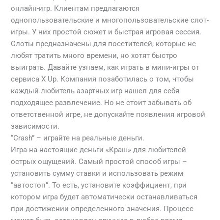
онлайн-игр. Клиентам предлагаются
однопользовательские и многопользовательские слот-
игры. У них простой сюжет и быстрая игровая сессия.
Слоты предназначены для посетителей, которые не
любят тратить много времени, но хотят быстро
выиграть. Давайте узнаем, как играть в мини-игры от
сервиса X Up. Компания позаботилась о том, чтобы
каждый любитель азартных игр нашел для себя
подходящее развлечение. Но не стоит забывать об
ответственной игре, не допускайте появления игровой
зависимости.
“Crash” – играйте на реальные деньги.
Игра на настоящие деньги «Краш» для любителей
острых ощущений. Самый простой способ игры –
установить сумму ставки и использовать режим
“автостоп”. То есть, установите коэффициент, при
котором игра будет автоматически останавливаться
при достижении определенного значения. Процесс