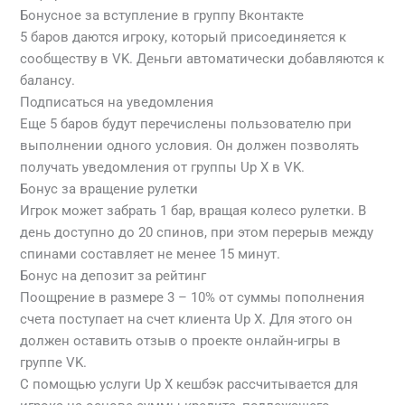
Бонусное за вступление в группу Вконтакте
5 баров даются игроку, который присоединяется к
сообществу в VK. Деньги автоматически добавляются к
балансу.
Подписаться на уведомления
Еще 5 баров будут перечислены пользователю при
выполнении одного условия. Он должен позволять
получать уведомления от группы Up X в VK.
Бонус за вращение рулетки
Игрок может забрать 1 бар, вращая колесо рулетки. В
день доступно до 20 спинов, при этом перерыв между
спинами составляет не менее 15 минут.
Бонус на депозит за рейтинг
Поощрение в размере 3 – 10% от суммы пополнения
счета поступает на счет клиента Up X. Для этого он
должен оставить отзыв о проекте онлайн-игры в
группе VK.
С помощью услуги Up X кешбэк рассчитывается для