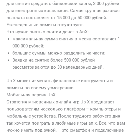
для снятия средств с банковской карты, 3 000 рублей
для электронных кошельков. Самая крупная разовая
выплата составляет от 15 000 до 50 000 рублей.
Еженедельные лимиты отсутствуют.
Что нужно знать о снятии денег в АпХ:
максимальная сумма снятия в месяц составляет 1
000 000 рублей;
большие суммы можно разделить на части;
Заявки на снятие более 500 000 рублей
рассматриваются до 30 календарных дней.
Up X может изменять финансовые инструменты и
лимиты по своему усмотрению.
Мобильная версия UpX
Стратегия мгновенных онлайн-игр Up X предлагает
пользователям несколько платформ – компьютеры и
мобильные устройства. После трудного рабочего дня
так хочется поиграть в любимые игры ап х. Все, что вам
нужно иметь под рукой, – это смартфон и подключение