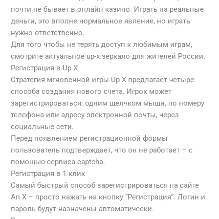
почти не бывает в онлайн казино. Играть на реальные
деньги, это вполне нормальное явление, но играть
нужно ответственно.
Для того чтобы не терять доступ к любимым играм,
смотрите актуальное up-x зеркало для жителей России.
Регистрация в Up X
Стратегия мгновенной игры Up X предлагает четыре
способа создания нового счета. Игрок может
зарегистрироваться: одним щелчком мыши, по номеру
телефона или адресу электронной почты, через
социальные сети.
Перед появлением регистрационной формы
пользователь подтверждает, что он не работает – с
помощью сервиса captcha.
Регистрация в 1 клик
Самый быстрый способ зарегистрироваться на сайте
Ап Х – просто нажать на кнопку “Регистрация”. Логин и
пароль будут назначены автоматически.