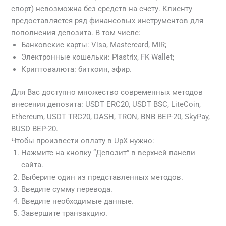
спорт) невозможна без средств на счету. Клиенту
предоставляется ряд финансовых инструментов для
пополнения депозита. В том числе:
Банковские карты: Visa, Mastercard, MIR;
Электронные кошельки: Piastrix, FK Wallet;
Криптовалюта: биткоин, эфир.
Для Вас доступно множество современных методов
внесения депозита: USDT ERC20, USDT BSC, LiteCoin,
Ethereum, USDT TRC20, DASH, TRON, BNB BEP-20, SkyPay,
BUSD BEP-20.
Чтобы произвести оплату в UpX нужно:
Нажмите на кнопку “Депозит” в верхней панели
сайта.
Выберите один из представленных методов.
Введите сумму перевода.
Введите необходимые данные.
Завершите транзакцию.