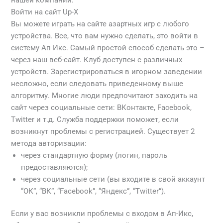
Войти на сайт Up-X
Вы можете играть на сайте азартных игр с любого
устройства. Все, что вам нужно сделать, это войти в
систему Ап Икс. Самый простой способ сделать это –
через наш веб-сайт. Клуб доступен с различных
устройств. Зарегистрироваться в игорном заведении
несложно, если следовать приведенному выше
алгоритму. Многие люди предпочитают заходить на
сайт через социальные сети: ВКонтакте, Facebook,
Twitter и т.д. Служба поддержки поможет, если
возникнут проблемы с регистрацией. Существует 2
метода авторизации:
через стандартную форму (логин, пароль
предоставляются);
через социальные сети (вы входите в свой аккаунт
“ОК”, “ВК”, “Facebook”, “Яндекс”, “Twitter”).
Если у вас возникли проблемы с входом в Ап-Икс,