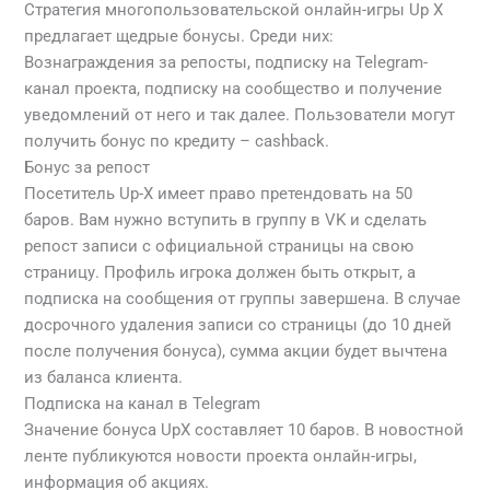
Стратегия многопользовательской онлайн-игры Up X
предлагает щедрые бонусы. Среди них:
Вознаграждения за репосты, подписку на Telegram-
канал проекта, подписку на сообщество и получение
уведомлений от него и так далее. Пользователи могут
получить бонус по кредиту – cashback.
Бонус за репост
Посетитель Up-X имеет право претендовать на 50
баров. Вам нужно вступить в группу в VK и сделать
репост записи с официальной страницы на свою
страницу. Профиль игрока должен быть открыт, а
подписка на сообщения от группы завершена. В случае
досрочного удаления записи со страницы (до 10 дней
после получения бонуса), сумма акции будет вычтена
из баланса клиента.
Подписка на канал в Telegram
Значение бонуса UpX составляет 10 баров. В новостной
ленте публикуются новости проекта онлайн-игры,
информация об акциях.