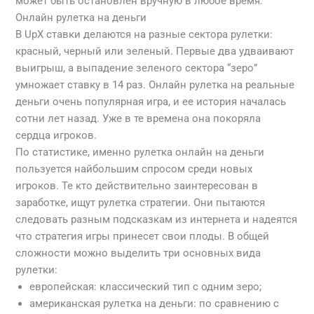
может быть остановлен вручную в любое время.
Онлайн рулетка на деньги
В UpX ставки делаются на разные сектора рулетки:
красный, черный или зеленый. Первые два удваивают
выигрыш, а выпадение зеленого сектора “зеро”
умножает ставку в 14 раз. Онлайн рулетка на реальные
деньги очень популярная игра, и ее история началась
сотни лет назад. Уже в те времена она покоряла
сердца игроков.
По статистике, именно рулетка онлайн на деньги
пользуется найбольшим спросом среди новых
игроков. Те кто действительно заинтересован в
заработке, ищут рулетка стратегии. Они пытаются
следовать разным подсказкам из интернета и надеятся
что стратегия игры принесет свои плоды. В общей
сложности можно выделить три основных вида
рулетки:
европейская: классический тип с одним зеро;
американская рулетка на деньги: по сравнению с